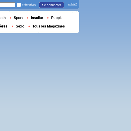
mémorisez
oublié?
Se connecter
ech
Sport
Insolite
People
ières
Sexo
Tous les Magazines