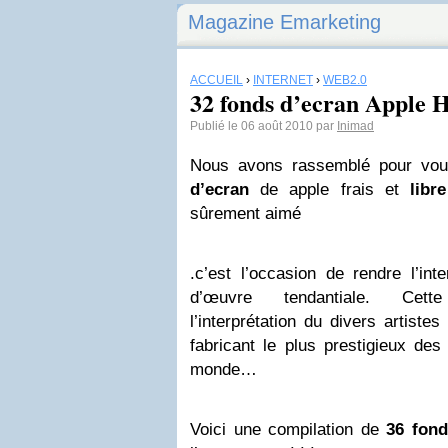
Magazine Emarketing
ACCUEIL
›
INTERNET
›
WEB2.0
32 fonds d’ecran Apple H
Publié le 06 août 2010 par
Inimad
Nous avons rassemblé pour vou
d’ecran
de apple frais et
libr
sûrement aimé
.c’est l’occasion de rendre l’in
d’œuvre tendantiale. Cette
l’interprétation du divers artiste
fabricant le plus prestigieux des
monde…
Voici une compilation de
36 fond