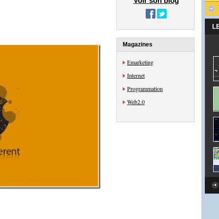
Voir son blog
L
Magazines
Emarketing
Internet
Programmation
Web2.0