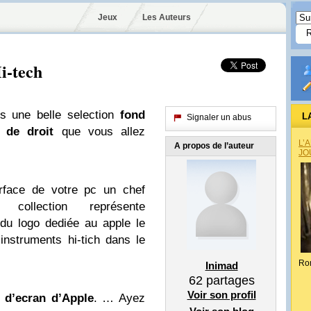
Jeux
Les Auteurs
i-tech
s une belle selection
fond
L
Signaler un abus
e de droit
que vous allez
L’
A propos de l’auteur
JO
terface de votre pc un chef
 collection représente
s du logo dediée au apple le
 instruments hi-tich dans le
Ro
Inimad
62
partages
Voir son profil
 d’ecran d’Apple
. … Ayez