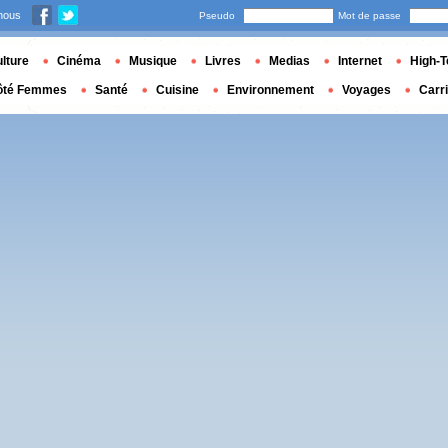
nous
Pseudo
Mot de passe
lture
Cinéma
Musique
Livres
Medias
Internet
High-T
ôté Femmes
Santé
Cuisine
Environnement
Voyages
Carr