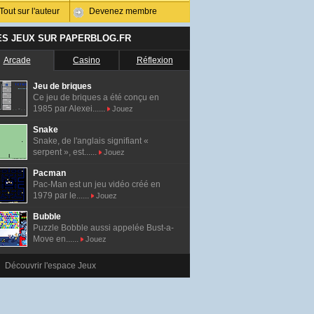
Tout sur l'auteur
Devenez membre
ES JEUX SUR PAPERBLOG.FR
Arcade
Casino
Réflexion
Jeu de briques
Ce jeu de briques a été conçu en
1985 par Alexei......
Jouez
Snake
Snake, de l'anglais signifiant «
serpent », est......
Jouez
Pacman
Pac-Man est un jeu vidéo créé en
1979 par le......
Jouez
Bubble
Puzzle Bobble aussi appelée Bust-a-
Move en......
Jouez
Découvrir l'espace Jeux