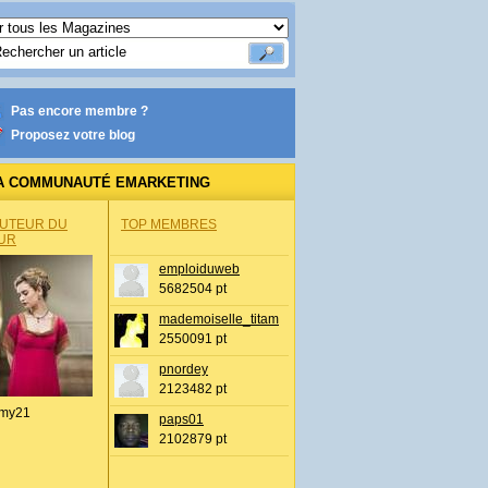
Pas encore membre ?
Proposez votre blog
A COMMUNAUTÉ EMARKETING
AUTEUR DU
TOP MEMBRES
UR
emploiduweb
5682504 pt
mademoiselle_titam
2550091 pt
pnordey
2123482 pt
my21
paps01
2102879 pt