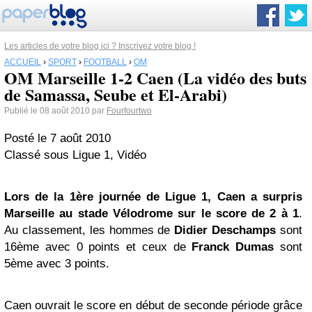
Les articles de votre blog ici ? Inscrivez votre blog !
ACCUEIL
›
SPORT
›
FOOTBALL
›
OM
OM Marseille 1-2 Caen (La vidéo des buts
de Samassa, Seube et El-Arabi)
Publié le 08 août 2010 par
Fourfourtwo
Posté le 7 août 2010
Classé sous Ligue 1, Vidéo
Lors de la 1ère journée de Ligue 1, Caen a surpris
Marseille au stade Vélodrome sur le score de 2 à 1
.
Au classement, les hommes de
Didier Deschamps
sont
16ème avec 0 points et ceux de
Franck Dumas
sont
5ème avec 3 points.
Caen ouvrait le score en début de seconde période grâce