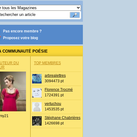
Pas encore membre ?
Proposez votre blog
A COMMUNAUTÉ POÉSIE
AUTEUR DU
TOP MEMBRES
UR
arbrealettres
3094473 pt
Florence Trocmé
1724391 pt
vertuchou
1453535 pt
my21
Stéphane Chabrières
1426698 pt