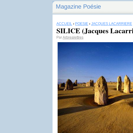
Magazine Poésie
ACCUEIL
›
POÉSIE
›
JACQUES LACARRIÈRE
SILICE (Jacques Lacarri
Par
Arbrealettres