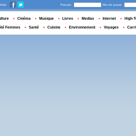
nous
Pseudo
Mot de passe
lture
Cinéma
Musique
Livres
Medias
Internet
High-T
ôté Femmes
Santé
Cuisine
Environnement
Voyages
Carr