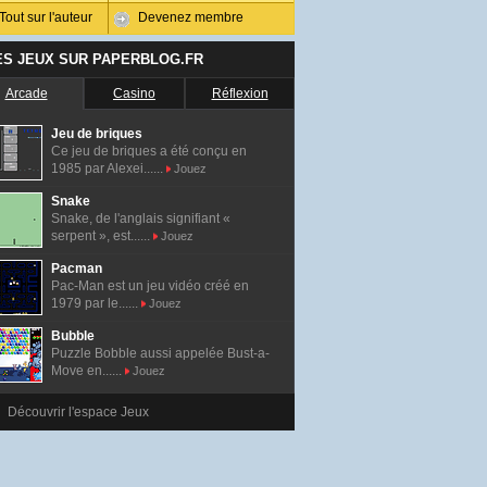
Tout sur l'auteur
Devenez membre
ES JEUX SUR PAPERBLOG.FR
Arcade
Casino
Réflexion
Jeu de briques
Ce jeu de briques a été conçu en
1985 par Alexei......
Jouez
Snake
Snake, de l'anglais signifiant «
serpent », est......
Jouez
Pacman
Pac-Man est un jeu vidéo créé en
1979 par le......
Jouez
Bubble
Puzzle Bobble aussi appelée Bust-a-
Move en......
Jouez
Découvrir l'espace Jeux