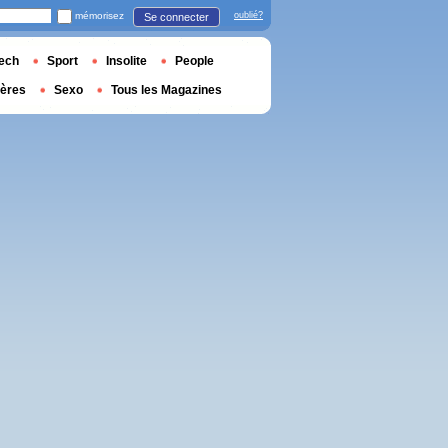
mémorisez
oublié?
Se connecter
ech
Sport
Insolite
People
ières
Sexo
Tous les Magazines