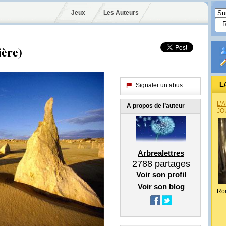
Jeux
Les Auteurs
ère)
L
Signaler un abus
L’
A propos de l’auteur
JO
Arbrealettres
2788
partages
Voir son profil
Voir son blog
Ro