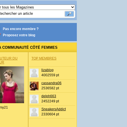
Pas encore membre ?
Proposez votre blog
A COMMUNAUTÉ CÔTÉ FEMMES
AUTEUR DU
TOP MEMBRES
UR
lizablog
4002559 pt
cassandra06
2536582 pt
delph663
2452249 pt
my21
SneakersAddict
2330604 pt