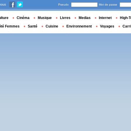
nous
Pseudo
Mot de passe
lture
Cinéma
Musique
Livres
Medias
Internet
High-T
ôté Femmes
Santé
Cuisine
Environnement
Voyages
Carr