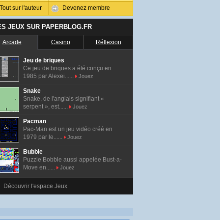
Tout sur l'auteur
Devenez membre
ES JEUX SUR PAPERBLOG.FR
Arcade
Casino
Réflexion
Jeu de briques
Ce jeu de briques a été conçu en
1985 par Alexei......
Jouez
Snake
Snake, de l'anglais signifiant «
serpent », est......
Jouez
Pacman
Pac-Man est un jeu vidéo créé en
1979 par le......
Jouez
Bubble
Puzzle Bobble aussi appelée Bust-a-
Move en......
Jouez
Découvrir l'espace Jeux