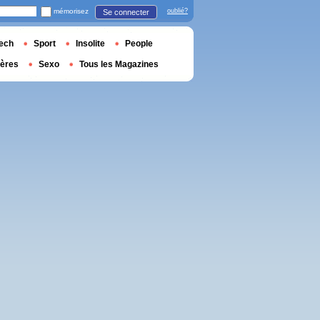
mémorisez
oublié?
Se connecter
ech
Sport
Insolite
People
ières
Sexo
Tous les Magazines