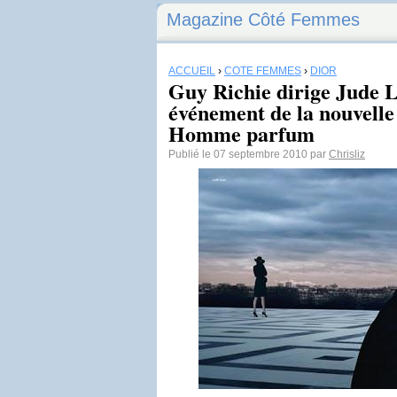
Magazine Côté Femmes
ACCUEIL
›
CÔTÉ FEMMES
›
DIOR
Guy Richie dirige Jude L
événement de la nouvell
Homme parfum
Publié le 07 septembre 2010 par
Chrisliz