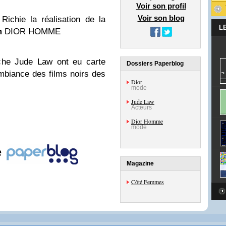
Voir son profil
Voir son blog
ichie la réalisation de la
L
m
DIOR HOMME
iche Jude Law ont eu carte
Dossiers Paperblog
ambiance des films noirs des
Dior
mode
Jude Law
Acteurs
Dior Homme
mode
e
Magazine
Côté Femmes