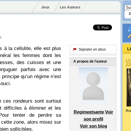
Jeux
Les Auteurs
e
à la cellulite, elle est plus
L
Signaler un abus
énéral les femmes dont les
L’
A propos de l’auteur
fesses, des cuisses et une
JO
onjuguer parfois avec une
du principe qu’un régime n’est
souci.
 ces rondeurs sont surtout
difficiles à éliminer et les
Ro
Regimeetsante
Voir
 Pour tenter de perdre sa
son profil
ir cette zone, alors misez sur
Voir son blog
ien sollicitées.