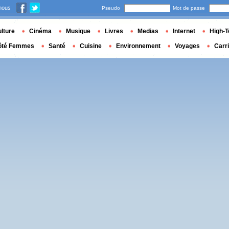
nous
Pseudo
Mot de passe
lture
Cinéma
Musique
Livres
Medias
Internet
High-T
ôté Femmes
Santé
Cuisine
Environnement
Voyages
Carr