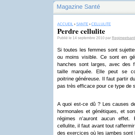
Magazine Santé
ACCUEIL
›
SANTÉ
›
CELLULITE
Perdre cellulite
Publié le 14 septembre 2010 par
Regimeetsant
Si toutes les femmes sont sujettes 
ou moins visible. Ce sont en g
hanches sont larges, avec des 
taille marquée. Elle peut se c
poitrine généreuse. Il faut partir 
pas très efficace pour ce type de 
A quoi est-ce dû ? Les causes de
hormonales et génétiques, et sont 
régimes n’auront aucun effet.
cellulite, il faut avant tout rafferm
des exercices où les jambes sont b