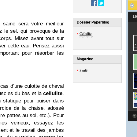
L
Dossier Paperblog
n saine sera votre meilleur
tez le sel, qui provoque de la
Cellulite
minceur
 corps. Misez avant tout sur
ser cette eau. Pensez aussi
mportant pour résorber les
Magazine
Santé
 cas d’une culotte de cheval
 muscles du bas et la
cellulite
.
n statique pour puiser dans
rcice de la chaise, adossé
re pattes au sol, etc.). Pour
èmes veineux, essayez les
nt et le travail des jambes