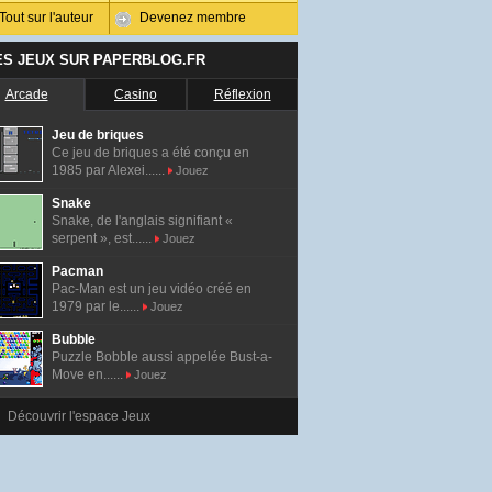
Tout sur l'auteur
Devenez membre
ES JEUX SUR PAPERBLOG.FR
Arcade
Casino
Réflexion
Jeu de briques
Ce jeu de briques a été conçu en
1985 par Alexei......
Jouez
Snake
Snake, de l'anglais signifiant «
serpent », est......
Jouez
Pacman
Pac-Man est un jeu vidéo créé en
1979 par le......
Jouez
Bubble
Puzzle Bobble aussi appelée Bust-a-
Move en......
Jouez
Découvrir l'espace Jeux