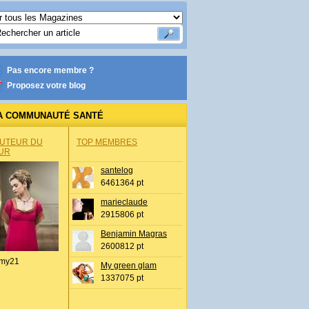
Pas encore membre ?
Proposez votre blog
A COMMUNAUTÉ SANTÉ
AUTEUR DU
TOP MEMBRES
UR
santelog
6461364 pt
marieclaude
2915806 pt
Benjamin Magras
2600812 pt
my21
My green glam
1337075 pt