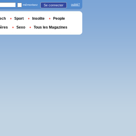
mémorisez
oublié?
Se connecter
ech
Sport
Insolite
People
ières
Sexo
Tous les Magazines