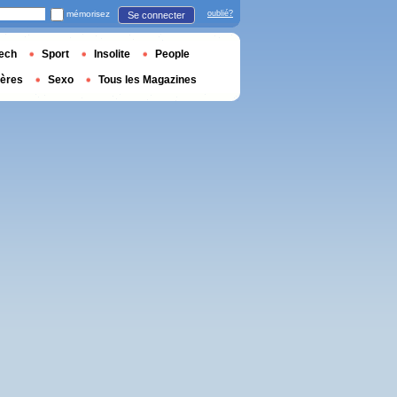
mémorisez
oublié?
Se connecter
ech
Sport
Insolite
People
ières
Sexo
Tous les Magazines