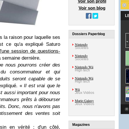
Voir son profil
Voir son blog
L
Dossiers Paperblog
s la raison pour laquelle ses
st ce qu'a expliqué Saturo
Nintendo
Sociétés
d'une session de questions-
Nintendo
a semaine dernière.
Sociétés
ue nous pourrons créer des
Nintendo Wii
High tech
ion du consommateur et qui
Nintendo Wii
oduits seront capable de se
High tech
expliqué. «
Il est vrai que le
Wii
est aussi important pour nous
Jeux Vidéos
mmateurs prêts à débourser
Mario Galaxy
Jeux Vidéos
uits. Donc, nous n'avons pas
entissement des ventes soit
Magazines
sin en vérité : d'un côté,