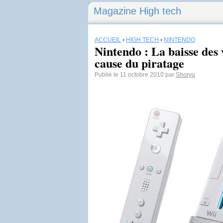
Magazine High tech
ACCUEIL
›
HIGH TECH
›
NINTENDO
Nintendo : La baisse des 
cause du piratage
Publié le 11 octobre 2010 par
Shoryu