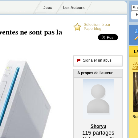
Jeux
Les Auteurs
Sélectionné par
ventes ne sont pas la
Paperblog
L
Signaler un abus
L’
JO
A propos de l’auteur
Ro
Shoryu
115
partages