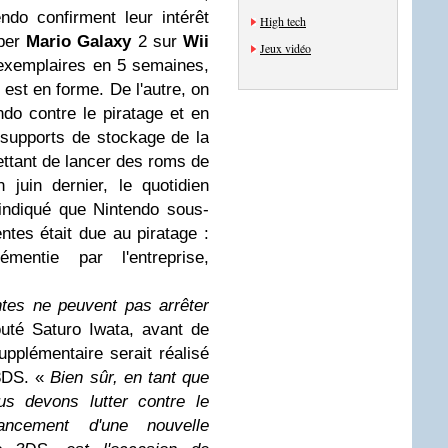
ndo confirment leur intérêt
High tech
uper
Mario Galaxy
2 sur
Wii
Jeux vidéo
d'exemplaires en 5 semaines,
 est en forme. De l'autre, on
ndo contre le piratage et en
s supports de stockage de la
ettant de lancer des roms de
 juin dernier, le quotidien
 indiqué que Nintendo sous-
ntes était due au piratage :
mentie par l'entreprise,
ntes ne peuvent pas arrêter
uté Saturo Iwata, avant de
upplémentaire serait réalisé
 3DS. «
Bien sûr, en tant que
us devons lutter contre le
ancement d'une nouvelle