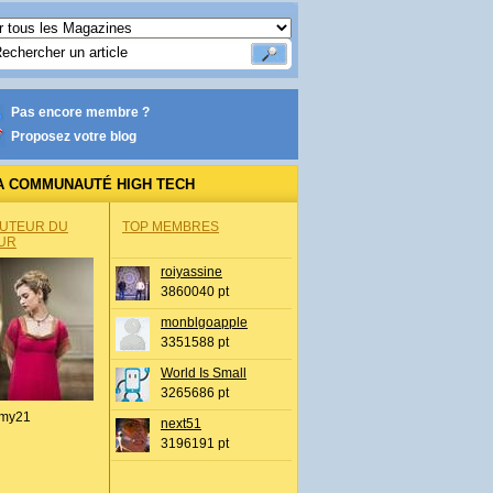
Pas encore membre ?
Proposez votre blog
A COMMUNAUTÉ HIGH TECH
AUTEUR DU
TOP MEMBRES
UR
roiyassine
3860040 pt
monblgoapple
3351588 pt
World Is Small
3265686 pt
my21
next51
3196191 pt