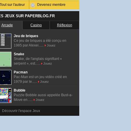
Tout sur l'auteur
Devenez membre
ES JEUX SUR PAPERBLOG.FR
Arcade
Casino
Réflexion
Jeu de briques
Ce jeu de briques a été conçu en
1985 par Alexei......
Jouez
Snake
Snake, de l'anglais signifiant «
serpent », est......
Jouez
Pacman
Pac-Man est un jeu vidéo créé en
1979 par le......
Jouez
Bubble
Puzzle Bobble aussi appelée Bust-a-
Move en......
Jouez
Découvrir l'espace Jeux