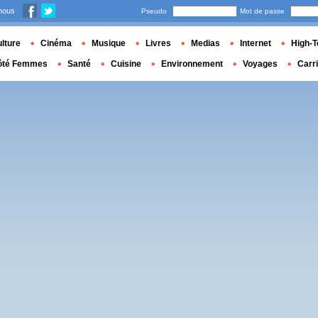
nous
Pseudo
Mot de passe
lture
Cinéma
Musique
Livres
Medias
Internet
High-T
ôté Femmes
Santé
Cuisine
Environnement
Voyages
Carr