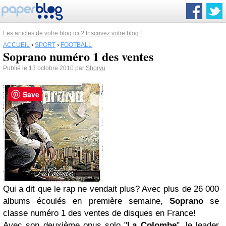
Les articles de votre blog ici ? Inscrivez votre blog !
ACCUEIL
›
SPORT
›
FOOTBALL
Soprano numéro 1 des ventes
Publié le 13 octobre 2010 par
Shoryu
Save
Qui a dit que le rap ne vendait plus? Avec plus de 26 000
albums écoulés en première semaine,
Soprano
se
classe numéro 1 des ventes de disques en France!
Avec son deuxième opus solo "
La Colombe
", le leader