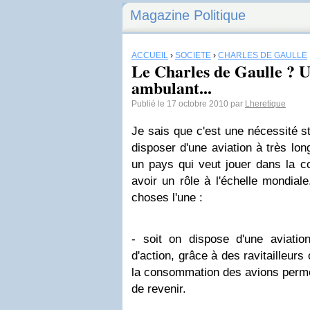
Magazine Politique
ACCUEIL
›
SOCIÉTÉ
›
CHARLES DE GAULLE
Le Charles de Gaulle ? U
ambulant...
Publié le 17 octobre 2010 par
Lheretique
Je sais que c'est une nécessité s
disposer d'une aviation à très lon
un pays qui veut jouer dans la co
avoir un rôle à l'échelle mondial
choses l'une :
- soit on dispose d'une aviati
d'action, grâce à des ravitailleurs
la consommation des avions permet 
de revenir.