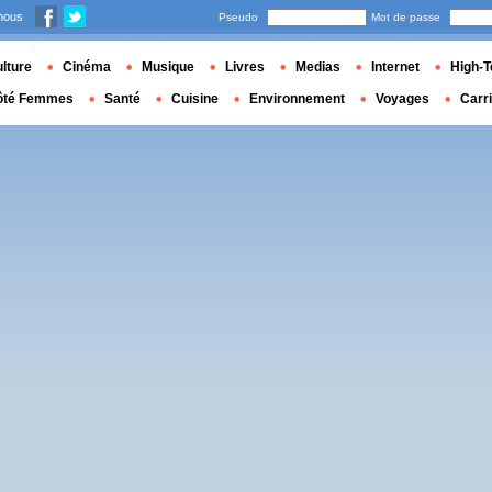
nous
Pseudo
Mot de passe
lture
Cinéma
Musique
Livres
Medias
Internet
High-T
ôté Femmes
Santé
Cuisine
Environnement
Voyages
Carr