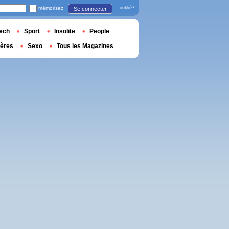
mémorisez
oublié?
Se connecter
ech
Sport
Insolite
People
ières
Sexo
Tous les Magazines