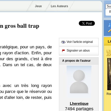
Jeux
Les Auteurs
n gros ball trap
L
Voir l'article original
tratégique, pour un pays, de
Signaler un abus
L’
g rayon d'action. Enfin, pour
JO
ur des grands, c'est à dire
A propos de l’auteur
e. Dans un tel cas, de deux
on avec un très long rayon
 ou parce que le réservoir ou
Ro
d'aller loin, de rester, puis
Lheretique
7494
partages