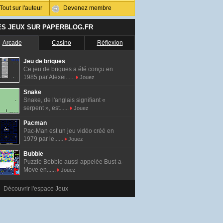
Tout sur l'auteur
Devenez membre
ES JEUX SUR PAPERBLOG.FR
Arcade
Casino
Réflexion
Jeu de briques
Ce jeu de briques a été conçu en
1985 par Alexei......
Jouez
Snake
Snake, de l'anglais signifiant «
serpent », est......
Jouez
Pacman
Pac-Man est un jeu vidéo créé en
1979 par le......
Jouez
Bubble
Puzzle Bobble aussi appelée Bust-a-
Move en......
Jouez
Découvrir l'espace Jeux