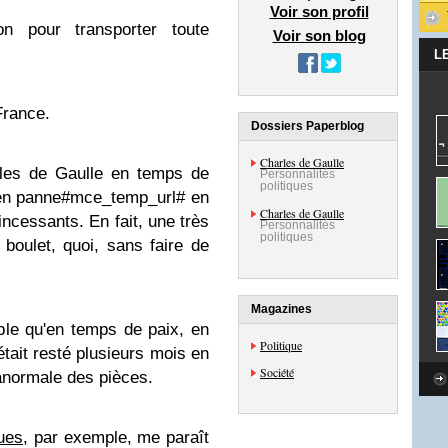
Voir son profil
on pour transporter toute
Voir son blog
L
 France.
Dossiers Paperblog
Charles de Gaulle
rles de Gaulle en temps de
Personnalités
politiques
s en panne#mce_temp_url# en
Charles de Gaulle
ncessants. En fait, une très
Personnalités
politiques
 boulet, quoi, sans faire de
Magazines
able qu'en temps de paix, en
Politique
tait resté plusieurs mois en
Société
anormale des pièces.
ues
, par exemple, me paraît