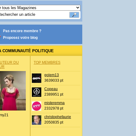
Pas encore membre ?
Proposez votre blog
A COMMUNAUTÉ POLITIQUE
AUTEUR DU
TOP MEMBRES
UR
golem13
3639033 pt
Copeau
2389951 pt
misteremma
2332978 pt
my21
christophefaurie
2050835 pt