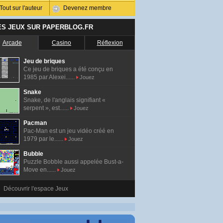
Tout sur l'auteur
Devenez membre
ES JEUX SUR PAPERBLOG.FR
Arcade
Casino
Réflexion
Jeu de briques
Ce jeu de briques a été conçu en
1985 par Alexei......
Jouez
Snake
Snake, de l'anglais signifiant «
serpent », est......
Jouez
Pacman
Pac-Man est un jeu vidéo créé en
1979 par le......
Jouez
Bubble
Puzzle Bobble aussi appelée Bust-a-
Move en......
Jouez
Découvrir l'espace Jeux