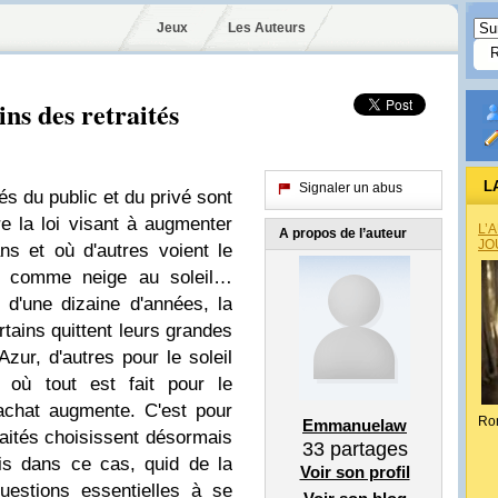
Jeux
Les Auteurs
ins des retraités
L
Signaler un abus
 du public et du privé sont
e la loi visant à augmenter
L’
A propos de l’auteur
JO
ns et où d'autres voient le
re comme neige au soleil…
s d'une dizaine d'années, la
ertains quittent leurs grandes
Azur, d'autres pour le soleil
s où tout est fait pour le
'achat augmente. C'est pour
Ro
Emmanuelaw
aités choisissent désormais
33
partages
ais dans ce cas, quid de la
Voir son profil
uestions essentielles à se