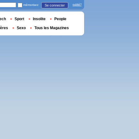
mémorisez
oublié?
Se connecter
ech
Sport
Insolite
People
ières
Sexo
Tous les Magazines