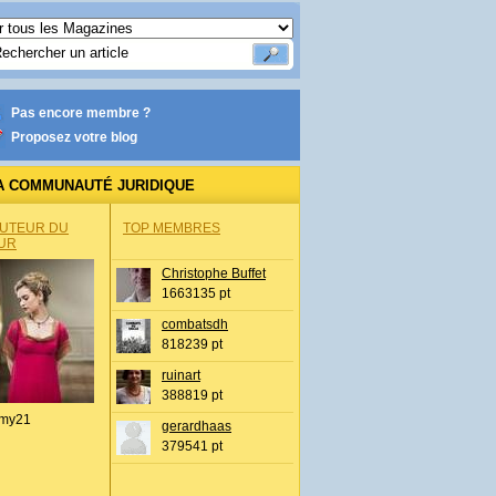
Pas encore membre ?
Proposez votre blog
A COMMUNAUTÉ JURIDIQUE
AUTEUR DU
TOP MEMBRES
UR
Christophe Buffet
1663135 pt
combatsdh
818239 pt
ruinart
388819 pt
my21
gerardhaas
379541 pt