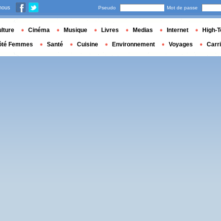
nous
Pseudo
Mot de passe
lture
Cinéma
Musique
Livres
Medias
Internet
High-T
ôté Femmes
Santé
Cuisine
Environnement
Voyages
Carr