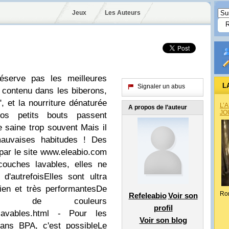
Jeux
Les Auteurs
éserve pas les meilleures
L
Signaler un abus
 contenu dans les biberons,
, et la nourriture dénaturée
L’
A propos de l’auteur
JO
nos petits bouts passent
 saine trop souvent Mais il
auvaises habitudes ! Des
par le site www.eleabio.com
ouches lavables, elles ne
'autrefoisElles sont ultra
etien et très performantesDe
Ro
Refeleabio
Voir son
ent de couleurs
profil
s-lavables.html - Pour les
Voir son blog
sans BPA, c'est possibleLe