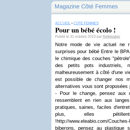
Magazine Côté Femmes
ACCUEIL
›
CÔTÉ FEMMES
Pour un bébé écolo !
Publié le 31 octobre 2010 par
Refeleabio
Notre mode de vie actuel ne r
surprises pour bébé Entre le BPA
le chimique des couches "pétrole"
des petits pots industriels, 
malheureusement à côté d'une vie
est possible de changer nos m
alternatives vous sont proposées 
- Pour le change, pensez aux c
ressemblent en rien aux langes d
pratiques, saines, faciles d'entr
plus, elles pétill
!http://www.eleabio.com/Couche
biberons, pensez au plastique 