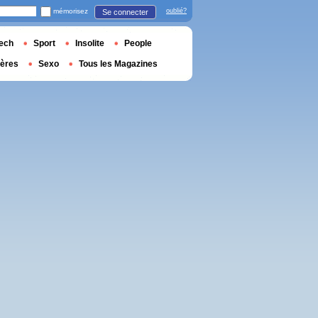
mémorisez
oublié?
Se connecter
ech
Sport
Insolite
People
ières
Sexo
Tous les Magazines