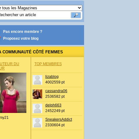
Pas encore membre ?
Proposez votre blog
A COMMUNAUTÉ CÔTÉ FEMMES
AUTEUR DU
TOP MEMBRES
UR
lizablog
4002559 pt
cassandra06
2536582 pt
delph663
2452249 pt
my21
SneakersAddict
2330604 pt