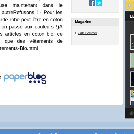
use maintenant dans le
autreRefusons ! - Pour les
L
arde robe peut être en coton
Magazine
e, on passe aux couleurs !)A
Côté Femmes
s articles en coton bio, ce
er que des vêtements de
tements-Bio.html
e