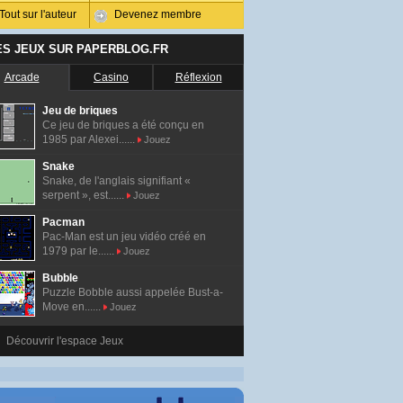
Tout sur l'auteur
Devenez membre
ES JEUX SUR PAPERBLOG.FR
Arcade
Casino
Réflexion
Jeu de briques
Ce jeu de briques a été conçu en
1985 par Alexei......
Jouez
Snake
Snake, de l'anglais signifiant «
serpent », est......
Jouez
Pacman
Pac-Man est un jeu vidéo créé en
1979 par le......
Jouez
Bubble
Puzzle Bobble aussi appelée Bust-a-
Move en......
Jouez
Découvrir l'espace Jeux