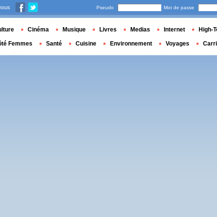
nous
Pseudo
Mot de passe
lture
Cinéma
Musique
Livres
Medias
Internet
High-T
ôté Femmes
Santé
Cuisine
Environnement
Voyages
Carr