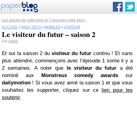
Les articles de votre blog ici ? Inscrivez votre blog !
ACCUEIL
›
HIGH TECH
›
MOBILES
›
VISITEUR
Le visiteur du futur – saison 2
Par
Ark4n
Et oui la saison 2 du
visiteur
du futur
continu ! Et sans
plus attendre, commençons avec l’épisode 1 sortie il y a
2 semaines. A noter que
le visiteur du futur
a été
nominé aux
Monstreux comedy awards
sur
dailymotion
! Si vous avez aimé la saison 1 et que vous
souhaitez les supporter, cliquez sur ce
lien pour les
soutenir
.