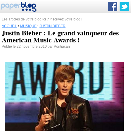
Les articles de votre blog ici ? Inscrivez votre blog !
ACCUEIL
›
MUSIQUE
›
JUSTIN BIEBER
Justin Bieber : Le grand vainqueur des
American Music Awards !
Publié le 22 novembre 2010 par
Pontiacan