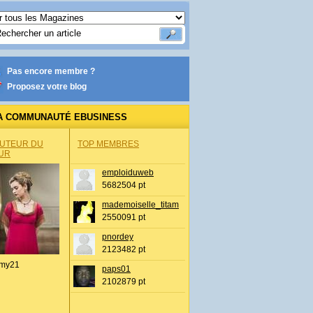
Pas encore membre ?
Proposez votre blog
A COMMUNAUTÉ EBUSINESS
AUTEUR DU
TOP MEMBRES
UR
emploiduweb
5682504 pt
mademoiselle_titam
2550091 pt
pnordey
2123482 pt
my21
paps01
2102879 pt