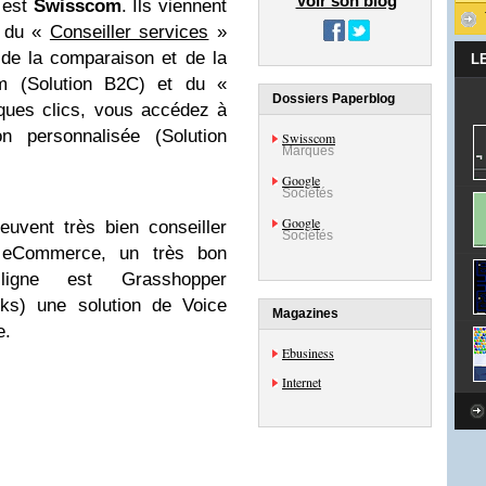
Voir son blog
 est
Swisscom
. Ils viennent
n du «
Conseiller services
»
s de la comparaison et de la
L
om (Solution B2C) et du «
Dossiers Paperblog
lques clics, vous accédez à
n personnalisée (Solution
Swisscom
Marques
Google
Sociétés
Google
euvent très bien conseiller
Sociétés
e eCommerce, un très bon
igne est Grasshopper
rks) une solution de Voice
Magazines
e.
Ebusiness
Internet