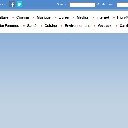
nous
Pseudo
Mot de passe
lture
Cinéma
Musique
Livres
Medias
Internet
High-T
ôté Femmes
Santé
Cuisine
Environnement
Voyages
Carr