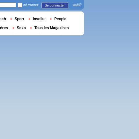
mémorisez
oublié?
Se connecter
ech
Sport
Insolite
People
ières
Sexo
Tous les Magazines