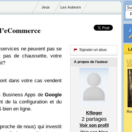
Jeux
Les Auteurs
t l’eCommerce
 services ne peuvent pas se
L
Signaler un abus
 pas de chaussette, votre
L’
A propos de l’auteur
il?
JO
sont dans votre cas vendent
s Business Apps de
Google
t de la configuration et du
 bien en ligne.
Ro
Kflieger
2
partages
Voir son profil
proche de nous) qui investit