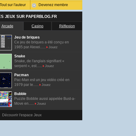
Tout sur l'auteur
Devenez membre
ES JEUX SUR PAPERBLOG.FR
Arcade
Casino
Réflexion
Jeu de briques
Ce jeu de briques a été conçu en
1985 par Alexei......
Jouez
Snake
Snake, de l'anglais signifiant «
serpent », est......
Jouez
Pacman
Pac-Man est un jeu vidéo créé en
1979 par le......
Jouez
Bubble
Puzzle Bobble aussi appelée Bust-a-
Move en......
Jouez
Découvrir l'espace Jeux