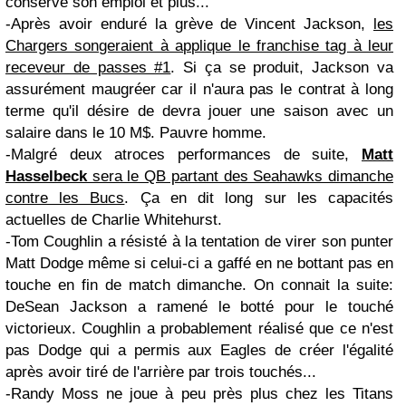
conserve son emploi et plus...
-Après avoir enduré la grève de Vincent Jackson,
les
Chargers songeraient à applique le franchise tag à leur
receveur de passes #1
. Si ça se produit, Jackson va
assurément maugréer car il n'aura pas le contrat à long
terme qu'il désire de devra jouer une saison avec un
salaire dans le 10 M$. Pauvre homme.
-Malgré deux atroces performances de suite,
Matt
Hasselbeck
sera le QB partant des Seahawks dimanche
contre les Bucs
. Ça en dit long sur les capacités
actuelles de Charlie Whitehurst.
-Tom Coughlin a résisté à la tentation de virer son punter
Matt Dodge même si celui-ci a gaffé en ne bottant pas en
touche en fin de match dimanche. On connait la suite:
DeSean Jackson a ramené le botté pour le touché
victorieux. Coughlin a probablement réalisé que ce n'est
pas Dodge qui a permis aux Eagles de créer l'égalité
après avoir tiré de l'arrière par trois touchés...
-Randy Moss ne joue à peu près plus chez les Titans