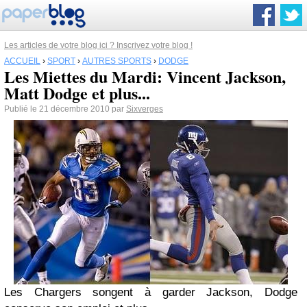
Les articles de votre blog ici ? Inscrivez votre blog !
ACCUEIL
›
SPORT
›
AUTRES SPORTS
›
DODGE
Les Miettes du Mardi: Vincent Jackson,
Matt Dodge et plus...
Publié le 21 décembre 2010 par
Sixverges
Les
Chargers
songent à garder
Jackson, Dodge