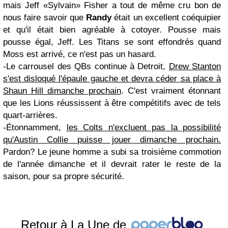
mais Jeff «Sylvain» Fisher a tout de même cru bon de
nous faire savoir que
Randy
était un excellent coéquipier
et qu'il était bien agréable à cotoyer. Pousse mais
pousse égal, Jeff. Les Titans se sont effondrés quand
Moss est arrivé, ce n'est pas un hasard.
-Le carrousel des QBs continue à Detroit,
Drew Stanton
s'est disloqué l'épaule gauche et devra céder sa place à
Shaun Hill dimanche prochain
. C'est vraiment étonnant
que les Lions réussissent à être compétitifs avec de tels
quart-arrières.
-Étonnamment,
les Colts n'excluent pas la possibilité
qu'Austin Collie puisse jouer dimanche prochain.
Pardon? Le jeune homme a subi sa troisième commotion
de l'année dimanche et il devrait rater le reste de la
saison, pour sa propre sécurité.
Retour à La Une de