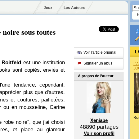
Jeux
Les Auteurs
e noire sous toutes
L
Voir l'article original
 Roitfeld
est une institution
Signaler un abus
L’
JO
oks sont copiés, enviés et
A propos de l’auteur
'une tendance, cependant,
 apprécier plus que d'autres.
mes et coutures, pailletées,
ir ou en mousseline, Carine
Ro
Xeniabe
 robe noire", que j'ai choisi
48890
partages
ures, et place au glamour
Voir son profil