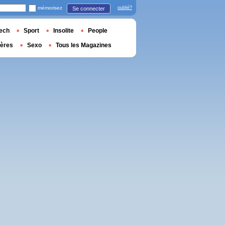
mémorisez
oublié?
Se connecter
ech
Sport
Insolite
People
ières
Sexo
Tous les Magazines