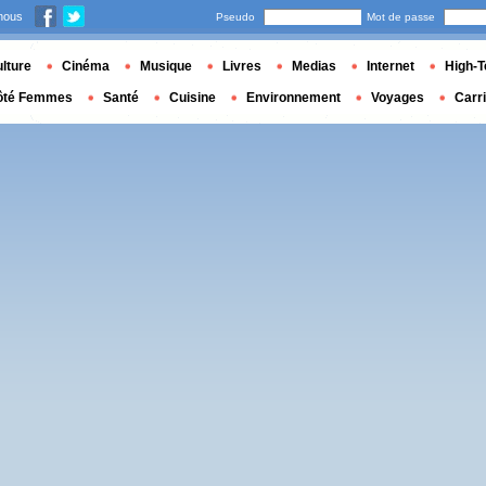
nous
Pseudo
Mot de passe
lture
Cinéma
Musique
Livres
Medias
Internet
High-T
ôté Femmes
Santé
Cuisine
Environnement
Voyages
Carr