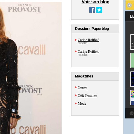
Voir son blog
L
Dossiers Paperblog
Carine Roitfeld
mode
Carine Roitfeld
mode
Magazines
Conso
Côté Femmes
Mode