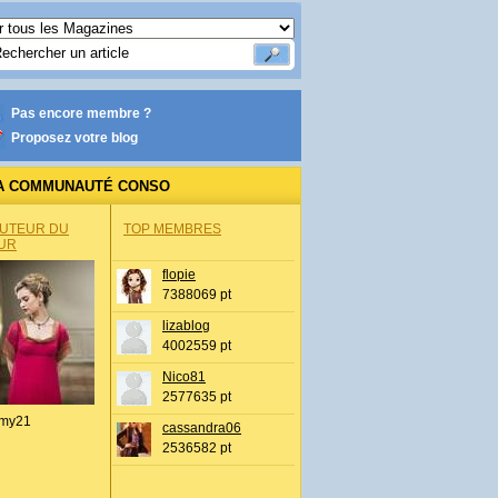
Pas encore membre ?
Proposez votre blog
A COMMUNAUTÉ CONSO
AUTEUR DU
TOP MEMBRES
UR
flopie
7388069 pt
lizablog
4002559 pt
Nico81
2577635 pt
my21
cassandra06
2536582 pt