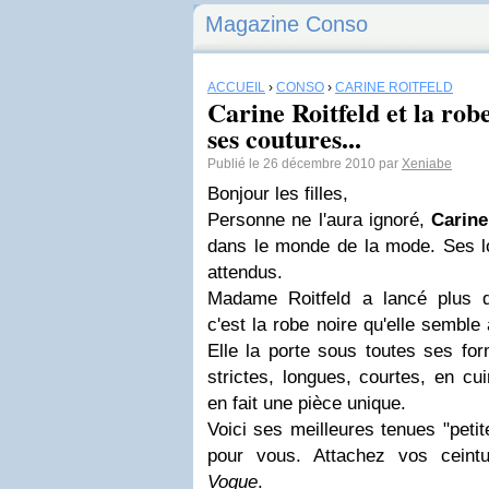
Magazine Conso
ACCUEIL
›
CONSO
›
CARINE ROITFELD
Carine Roitfeld et la rob
ses coutures...
Publié le 26 décembre 2010 par
Xeniabe
Bonjour les filles,
Personne ne l'aura ignoré,
Carine
dans le monde de la mode. Ses lo
attendus.
Madame Roitfeld a lancé plus d
c'est la robe noire qu'elle semble
Elle la porte sous toutes ses for
strictes, longues, courtes, en cu
en fait une pièce unique.
Voici ses meilleures tenues "petite
pour vous. Attachez vos ceint
Vogue
.