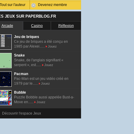
Tout sur l'auteur
Devenez membre
ES JEUX SUR PAPERBLOG.FR
Arcade
Casino
Réflexion
Jeu de briques
Ce jeu de briques a été conçu en
1985 par Alexei......
Jouez
Snake
Snake, de l'anglais signifiant «
serpent », est......
Jouez
Pacman
Pac-Man est un jeu vidéo créé en
1979 par le......
Jouez
Bubble
Puzzle Bobble aussi appelée Bust-a-
Move en......
Jouez
Découvrir l'espace Jeux