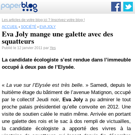
Les articles de votre blog ici ? Inscrivez votre blog !
ACCUEIL
›
SOCIÉTÉ
›
EVA JOLY
Eva Joly mange une galette avec des
squatteurs
Publié le 12 janvier 2011 par
Yes
La candidate écologiste s’est rendue dans l’immeuble
occupé à deux pas de l’Elysée.
«
La vue sur l’Elysée est très belle
. » Samedi, depuis le
huitième étage du bâtiment de l’avenue Matignon, occupé
par le collectif Jeudi noir,
Eva Joly
a pu admirer le tout
proche palais présidentiel qu’elle convoite en 2012. Une
visite de soutien calée le matin même. Arrivée en portant
une galette des rois et le sac à dos rempli de victuailles,
la candidate écologiste a apporté des vivres à la