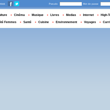
nous
Pseudo
Mot de passe
lture
Cinéma
Musique
Livres
Medias
Internet
High-T
ôté Femmes
Santé
Cuisine
Environnement
Voyages
Carr