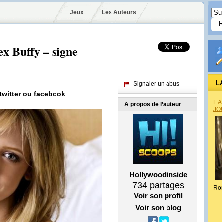
Jeux
Les Auteurs
ex Buffy – signe
L
Signaler un abus
twitter
ou
facebook
L’
A propos de l’auteur
JO
Hollywoodinside
734
partages
Ro
Voir son profil
Voir son blog