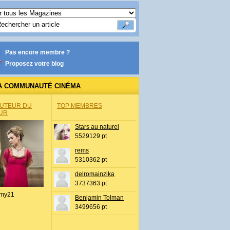
Pas encore membre ?
Proposez votre blog
A COMMUNAUTÉ CINÉMA
AUTEUR DU
TOP MEMBRES
UR
Stars au naturel
5529129 pt
rems
5310362 pt
delromainzika
3737363 pt
my21
Benjamin Tolman
3499656 pt