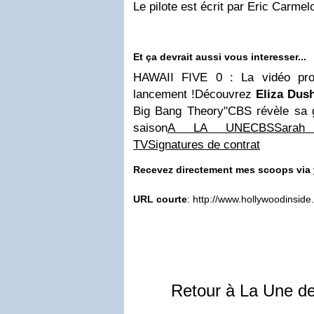
Le pilote est écrit par Eric Carme
Et ça devrait aussi vous interesser...
HAWAII FIVE 0 : La vidéo pro
lancement !Découvrez
Eliza Dus
Big Bang Theory"CBS révèle sa 
saison
A LA UNE
CBS
Sarah
TV
Signatures de contrat
Recevez directement mes scoops via
URL courte
: http://www.hollywoodinsid
Retour à La Une d