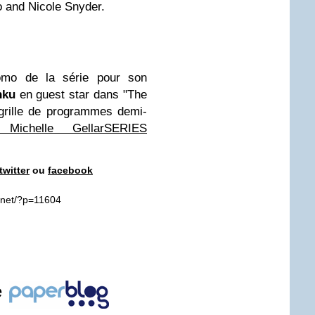
lo and Nicole Snyder.
mo de la série pour son
hku
en guest star dans "The
grille de programmes demi-
 Michelle Gellar
SERIES
twitter
ou
facebook
e.net/?p=11604
e