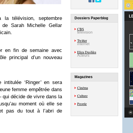
L
la télévision, septembre
Dossiers Paperblog
r de Sarah Michelle Gellar
CBS
icain.
télévision
Twitter
internet
er en fin de semaine avec
Eliza Dushku
Acteurs
rôle principal d’un nouveau
Magazines
e intitulée ‘Ringer’ en sera
Cinéma
une jeune femme empêtrée dans
Culture
 qui décide de vivre dans la
jusqu’au moment où elle se
People
t pas du tout à l’abri de