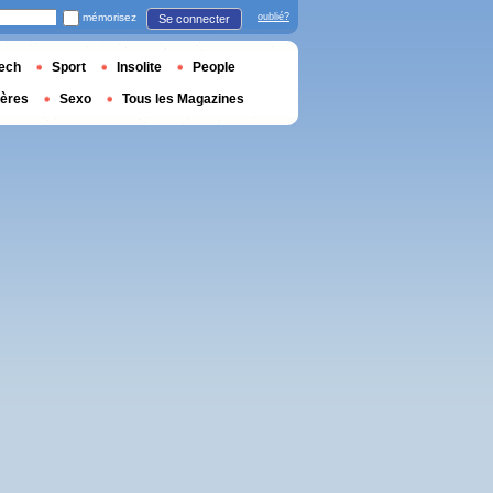
mémorisez
oublié?
Se connecter
ech
Sport
Insolite
People
ières
Sexo
Tous les Magazines