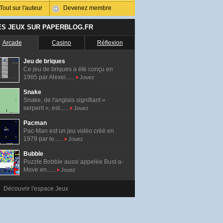
Tout sur l'auteur
Devenez membre
ES JEUX SUR PAPERBLOG.FR
Arcade
Casino
Réflexion
Jeu de briques
Ce jeu de briques a été conçu en
1985 par Alexei......
Jouez
Snake
Snake, de l'anglais signifiant «
serpent », est......
Jouez
Pacman
Pac-Man est un jeu vidéo créé en
1979 par le......
Jouez
Bubble
Puzzle Bobble aussi appelée Bust-a-
Move en......
Jouez
Découvrir l'espace Jeux