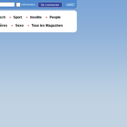
mémorisez
oublié?
Se connecter
ech
Sport
Insolite
People
ières
Sexo
Tous les Magazines