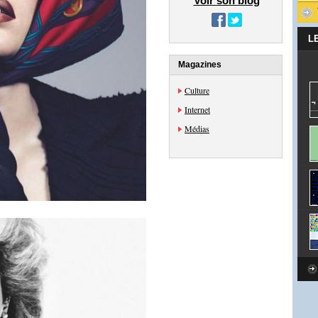
Voir son blog
L
Magazines
Culture
Internet
Médias