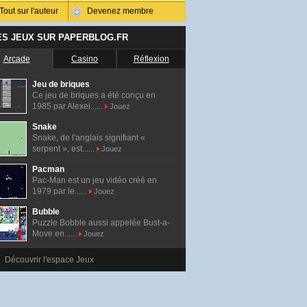
Tout sur l'auteur
Devenez membre
ES JEUX SUR PAPERBLOG.FR
Arcade
Casino
Réflexion
Jeu de briques
Ce jeu de briques a été conçu en
1985 par Alexei......
Jouez
Snake
Snake, de l'anglais signifiant «
serpent », est......
Jouez
Pacman
Pac-Man est un jeu vidéo créé en
1979 par le......
Jouez
Bubble
Puzzle Bobble aussi appelée Bust-a-
Move en......
Jouez
Découvrir l'espace Jeux