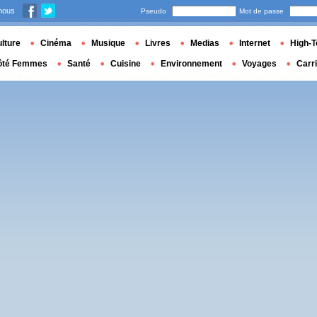
nous
Pseudo
Mot de passe
lture
Cinéma
Musique
Livres
Medias
Internet
High-T
ôté Femmes
Santé
Cuisine
Environnement
Voyages
Carr