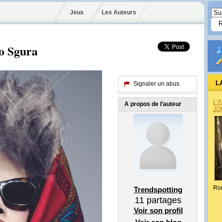
Jeux
Les Auteurs
o Sgura
L
Signaler un abus
L’
A propos de l’auteur
JO
Ro
Trendspotting
11
partages
Voir son profil