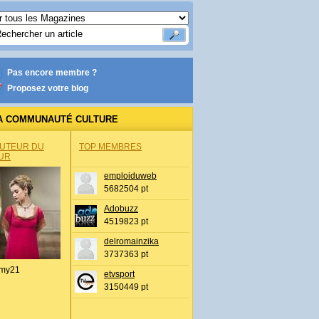
Pas encore membre ?
Proposez votre blog
A COMMUNAUTÉ CULTURE
AUTEUR DU
TOP MEMBRES
UR
emploiduweb
5682504 pt
Adobuzz
4519823 pt
delromainzika
3737363 pt
my21
etvsport
3150449 pt