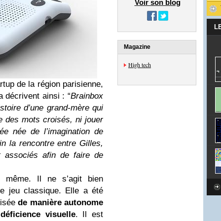
Voir son blog
L
Magazine
High tech
tup de la région parisienne,
a décrivent ainsi : “
Brainbox
istoire d’une grand-mère qui
re des mots croisés, ni jouer
ée née de l’imagination de
fin la rencontre entre Gilles,
 associés afin de faire de
 même. Il ne s’agit bien
 jeu classique. Elle a été
lisée
de manière autonome
e
déficience visuelle
. Il est