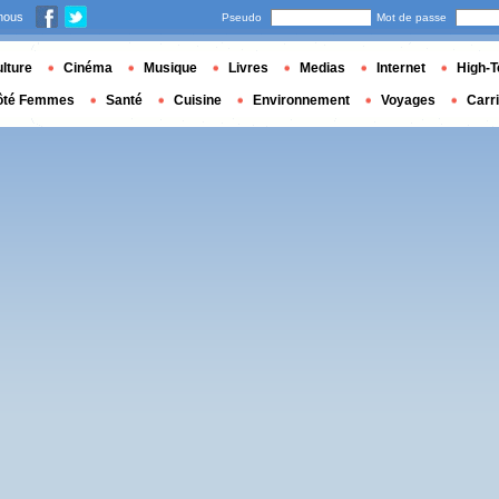
nous
Pseudo
Mot de passe
lture
Cinéma
Musique
Livres
Medias
Internet
High-T
ôté Femmes
Santé
Cuisine
Environnement
Voyages
Carr