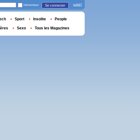
mémorisez
oublié?
Se connecter
ech
Sport
Insolite
People
ières
Sexo
Tous les Magazines