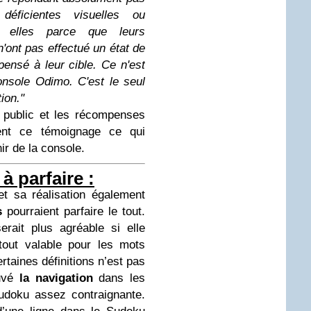
éficientes visuelles ou
ar elles parce que leurs
 n'ont pas effectué un état de
 pensé à leur cible. Ce n'est
onsole Odimo. C'est le seul
ion."
public et les récompenses
rent ce témoignage ce qui
ir de la console.
à parfaire :
et sa réalisation également
s
pourraient parfaire le tout.
rait plus agréable si elle
tout valable pour les mots
taines définitions n’est pas
ouvé
la navigation
dans les
udoku assez contraignante.