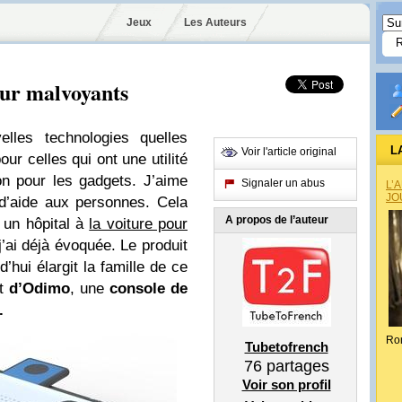
Jeux
Les Auteurs
our malvoyants
lles technologies quelles
L
Voir l'article original
our celles qui ont une utilité
on pour les gadgets. J’aime
Signaler un abus
L’
JO
d’aide aux personnes. Cela
A propos de l’auteur
s un hôpital à
la voiture pour
’ai déjà évoquée. Le produit
hui élargit la famille de ce
it
d’Odimo
, une
console de
.
Ro
Tubetofrench
76
partages
Voir son profil