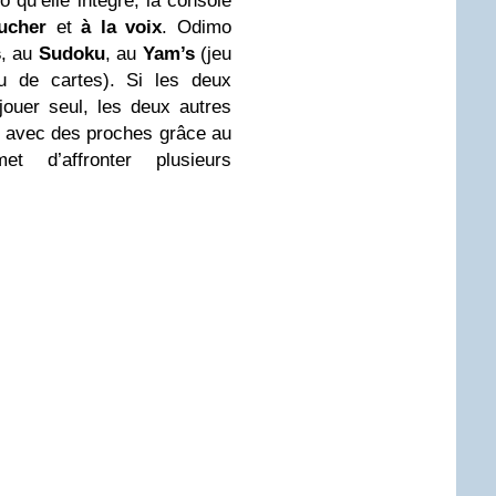
 qu’elle intègre, la console
ucher
et
à la voix
. Odimo
s
, au
Sudoku
, au
Yam’s
(jeu
eu de cartes). Si les deux
jouer seul, les deux autres
uer avec des proches grâce au
 d’affronter plusieurs