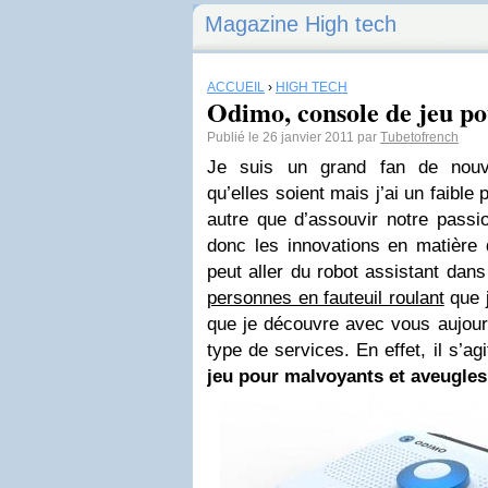
Magazine High tech
ACCUEIL
›
HIGH TECH
Odimo, console de jeu p
Publié le 26 janvier 2011 par
Tubetofrench
Je suis un grand fan de nouve
qu’elles soient mais j’ai un faible p
autre que d’assouvir notre passi
donc les innovations en matière 
peut aller du robot assistant dan
personnes en fauteuil roulant
que j
que je découvre avec vous aujourd’
type de services. En effet, il s’ag
jeu pour malvoyants et aveugles