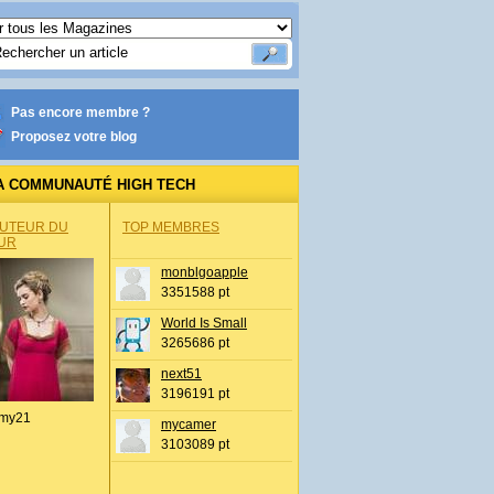
Pas encore membre ?
Proposez votre blog
A COMMUNAUTÉ HIGH TECH
AUTEUR DU
TOP MEMBRES
UR
monblgoapple
3351588 pt
World Is Small
3265686 pt
next51
3196191 pt
my21
mycamer
3103089 pt