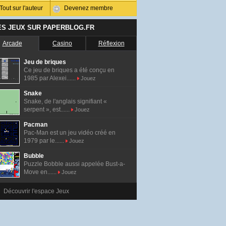
Tout sur l'auteur
Devenez membre
ES JEUX SUR PAPERBLOG.FR
Arcade
Casino
Réflexion
Jeu de briques
Ce jeu de briques a été conçu en
1985 par Alexei......
Jouez
Snake
Snake, de l'anglais signifiant «
serpent », est......
Jouez
Pacman
Pac-Man est un jeu vidéo créé en
1979 par le......
Jouez
Bubble
Puzzle Bobble aussi appelée Bust-a-
Move en......
Jouez
Découvrir l'espace Jeux