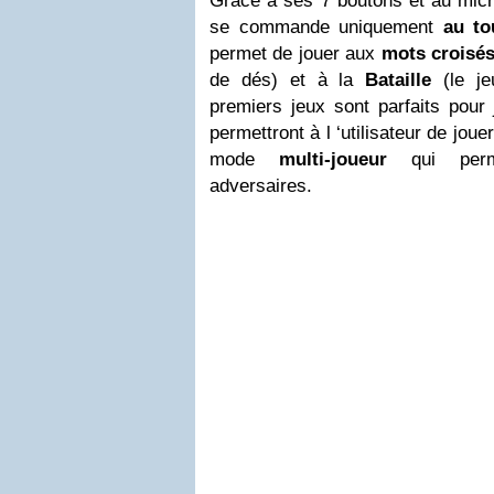
Grâce à ses 7 boutons et au micro
se commande uniquement
au to
permet de jouer aux
mots croisé
de dés) et à la
Bataille
(le j
premiers jeux sont parfaits pour 
permettront à l ‘utilisateur de jo
mode
multi-joueur
qui permet
adversaires.