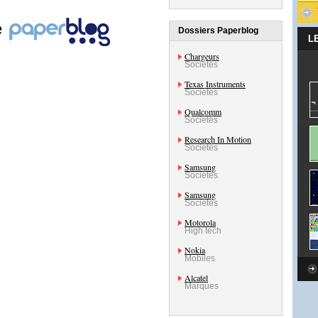
e
Dossiers Paperblog
L
Chargeurs
Sociétés
Texas Instruments
Sociétés
Qualcomm
Sociétés
Research In Motion
Sociétés
Samsung
Sociétés
Samsung
Sociétés
Motorola
High tech
Nokia
Mobiles
Alcatel
Marques