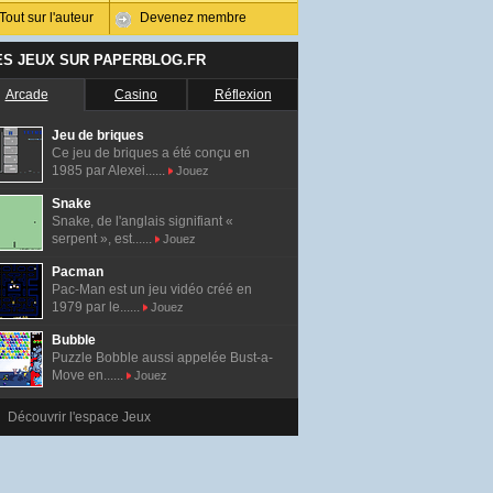
Tout sur l'auteur
Devenez membre
ES JEUX SUR PAPERBLOG.FR
Arcade
Casino
Réflexion
Jeu de briques
Ce jeu de briques a été conçu en
1985 par Alexei......
Jouez
Snake
Snake, de l'anglais signifiant «
serpent », est......
Jouez
Pacman
Pac-Man est un jeu vidéo créé en
1979 par le......
Jouez
Bubble
Puzzle Bobble aussi appelée Bust-a-
Move en......
Jouez
Découvrir l'espace Jeux