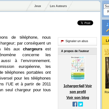
Jeux
Les Auteurs
ons de téléphone, nous
L
Signaler un abus
hargeur; par conséquent un
ts liés aux
chargeurs
est
L’
A propos de l’auteur
JO
hénomène concerne les
aussi à l’environnement.
ission européenne, les
de téléphones portables ont
iversel pour les téléphones
ns l’UE et à partir de 2011
1charger4all
Voir
un seul chargeur pour tous
son profil
Ro
Voir son blog