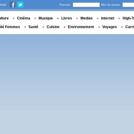
nous
Pseudo
Mot de passe
lture
Cinéma
Musique
Livres
Medias
Internet
High-T
ôté Femmes
Santé
Cuisine
Environnement
Voyages
Carr