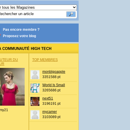
Pas encore membre ?
Proposez votre blog
A COMMUNAUTÉ HIGH TECH
AUTEUR DU
TOP MEMBRES
UR
monblgoapple
3351588 pt
World Is Small
3265686 pt
next51
3196191 pt
my21
mycamer
3103089 pt