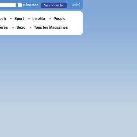
mémorisez
oublié?
Se connecter
ech
Sport
Insolite
People
ières
Sexo
Tous les Magazines