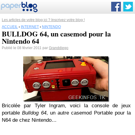
Les articles de votre blog ici ? Inscrivez votre blog !
ACCUEIL
›
INTERNET
›
NINTENDO
BULLDOG 64, un casemod pour la
Nintendo 64
Publié le 08 février 2011 par
Granddiego
Bricolée par Tyler Ingram, voici la console de jeux
portable
Bulldog 64
, un autre casemod Portable pour la
N64 de chez Nintendo…