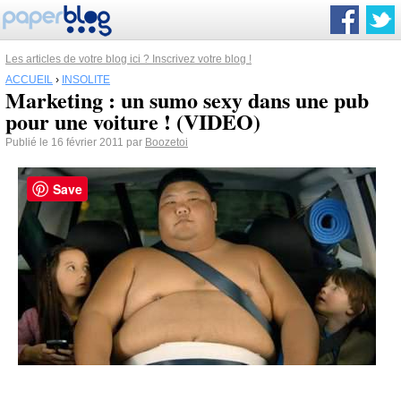
Les articles de votre blog ici ? Inscrivez votre blog !
ACCUEIL
›
INSOLITE
Marketing : un sumo sexy dans une pub
pour une voiture ! (VIDEO)
Publié le 16 février 2011 par
Boozetoi
Save