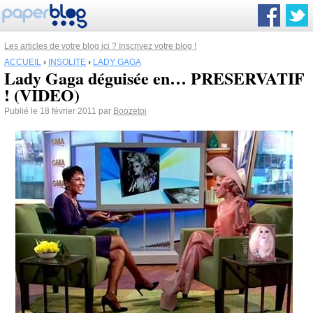
Les articles de votre blog ici ? Inscrivez votre blog !
ACCUEIL
›
INSOLITE
›
LADY GAGA
Lady Gaga déguisée en… PRESERVATIF
! (VIDEO)
Publié le 18 février 2011 par
Boozetoi