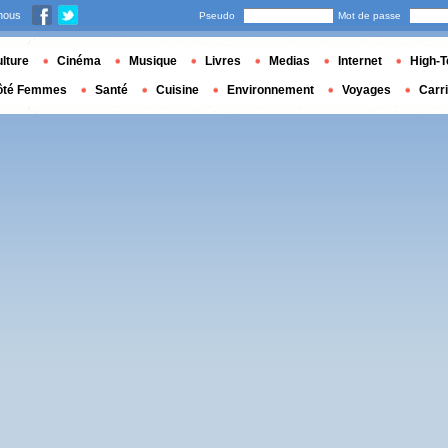
nous
Pseudo
Mot de passe
lture
Cinéma
Musique
Livres
Medias
Internet
High-T
ôté Femmes
Santé
Cuisine
Environnement
Voyages
Carr