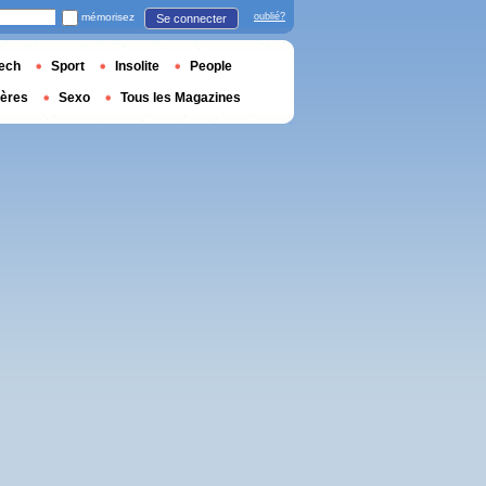
mémorisez
oublié?
Se connecter
ech
Sport
Insolite
People
ières
Sexo
Tous les Magazines