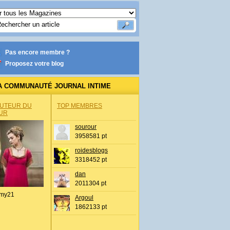
Pas encore membre ?
Proposez votre blog
A COMMUNAUTÉ JOURNAL INTIME
AUTEUR DU
TOP MEMBRES
UR
sourour
3958581 pt
roidesblogs
3318452 pt
dan
2011304 pt
my21
Argoul
1862133 pt