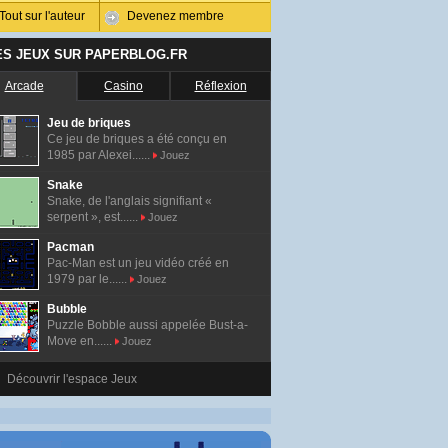
Tout sur l'auteur
Devenez membre
ES JEUX SUR PAPERBLOG.FR
Arcade
Casino
Réflexion
Jeu de briques
Ce jeu de briques a été conçu en
1985 par Alexei......
Jouez
Snake
Snake, de l'anglais signifiant «
serpent », est......
Jouez
Pacman
Pac-Man est un jeu vidéo créé en
1979 par le......
Jouez
Bubble
Puzzle Bobble aussi appelée Bust-a-
Move en......
Jouez
Découvrir l'espace Jeux