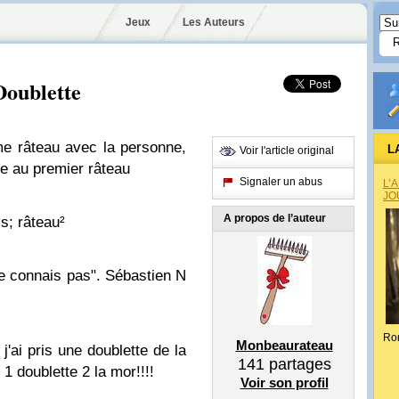
Jeux
Les Auteurs
Doublette
me râteau avec la personne,
L
Voir l'article original
te au premier râteau
Signaler un abus
L’
JO
A propos de l’auteur
s; râteau²
ne connais pas". Sébastien N
Ro
Monbeaurateau
j'ai pris une doublette de la
141
partages
 1 doublette 2 la mor!!!!
Voir son profil