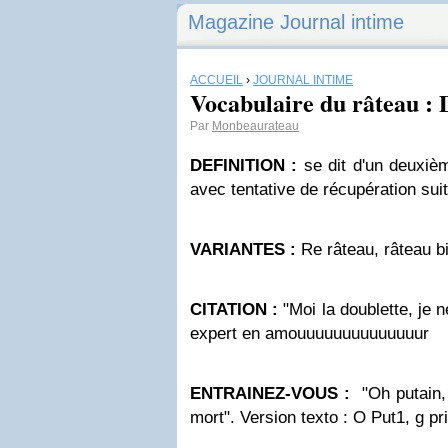
Magazine Journal intime
ACCUEIL
›
JOURNAL INTIME
Vocabulaire du râteau : 
Par
Monbeaurateau
DEFINITION :
se dit d'un deuxiè
avec tentative de récupération sui
VARIANTES :
Re râteau, râteau bi
CITATION :
"Moi la doublette, je 
expert en amouuuuuuuuuuuuuur
ENTRAINEZ-VOUS :
"Oh putain, 
mort". Version texto : O Put1, g pri