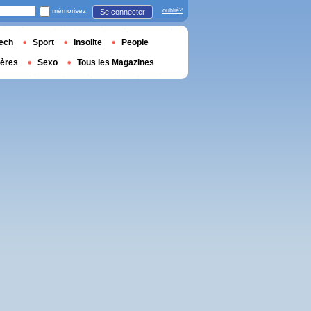
mémorisez
oublié?
Se connecter
ech
Sport
Insolite
People
ières
Sexo
Tous les Magazines