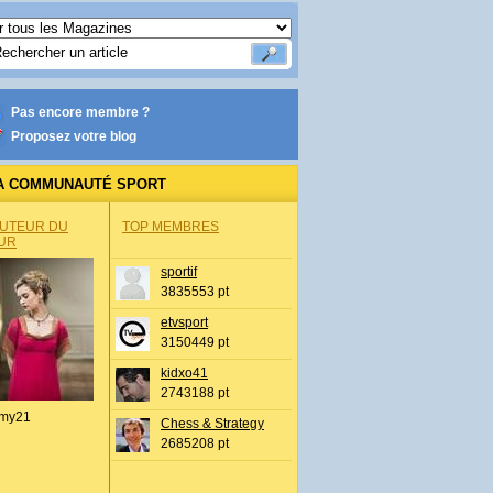
Pas encore membre ?
Proposez votre blog
A COMMUNAUTÉ SPORT
AUTEUR DU
TOP MEMBRES
UR
sportif
3835553 pt
etvsport
3150449 pt
kidxo41
2743188 pt
my21
Chess & Strategy
2685208 pt