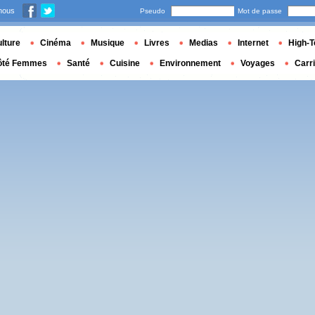
nous
Pseudo
Mot de passe
lture
Cinéma
Musique
Livres
Medias
Internet
High-T
ôté Femmes
Santé
Cuisine
Environnement
Voyages
Carr