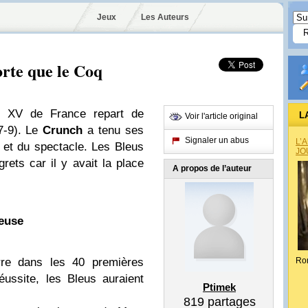
Jeux
Les Auteurs
forte que le Coq
e XV de France repart de
L
Voir l'article original
7-9). Le
Crunch
a tenu ses
Signaler un abus
L’
et du spectacle. Les Bleus
JO
rets car il y avait la place
A propos de l’auteur
euse
rre dans les 40 premières
Ro
ussite, les Bleus auraient
Ptimek
819
partages