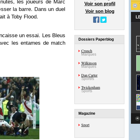
nutes, les joueurs de Marc
Voir son profil
esser la barre. Dans un duel
Voir son blog
ait à Toby Flood.
L
encaisse un essai. Les Bleus
Dossiers Paperblog
 avec les entames de match
Crunch
Marques
Wilkinson
Marques
Dan Carter
Sportifs
Twickenham
Sports
Magazine
Sport