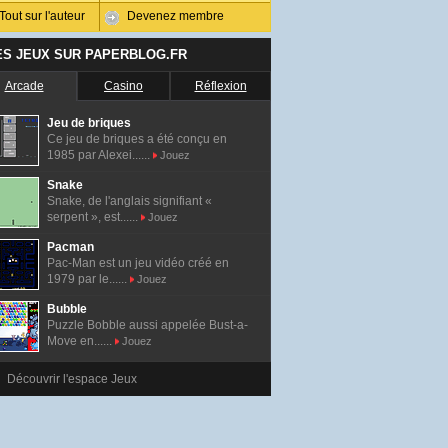
Tout sur l'auteur
Devenez membre
ES JEUX SUR PAPERBLOG.FR
Arcade
Casino
Réflexion
Jeu de briques
Ce jeu de briques a été conçu en
1985 par Alexei......
Jouez
Snake
Snake, de l'anglais signifiant «
serpent », est......
Jouez
Pacman
Pac-Man est un jeu vidéo créé en
1979 par le......
Jouez
Bubble
Puzzle Bobble aussi appelée Bust-a-
Move en......
Jouez
Découvrir l'espace Jeux