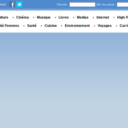
nous
Pseudo
Mot de passe
lture
Cinéma
Musique
Livres
Medias
Internet
High-T
ôté Femmes
Santé
Cuisine
Environnement
Voyages
Carr