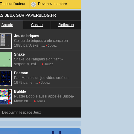
Tout sur l'auteur
Devenez membre
ES JEUX SUR PAPERBLOG.FR
Arcade
Casino
Réflexion
Jeu de briques
Ce jeu de briques a été conçu en
1985 par Alexei......
Jouez
Snake
Snake, de l'anglais signifiant «
serpent », est......
Jouez
Pacman
Pac-Man est un jeu vidéo créé en
1979 par le......
Jouez
Bubble
Puzzle Bobble aussi appelée Bust-a-
Move en......
Jouez
Découvrir l'espace Jeux