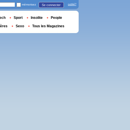
mémorisez
oublié?
Se connecter
ech
Sport
Insolite
People
ières
Sexo
Tous les Magazines