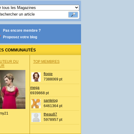
Pas encore membre ?
Proposez votre blog
ES COMMUNAUTÉS
AUTEUR DU
TOP MEMBRES
UR
flopie
7388069 pt
mega
6939868 pt
santelog
6461364 pt
my21
theau87
5978957 pt