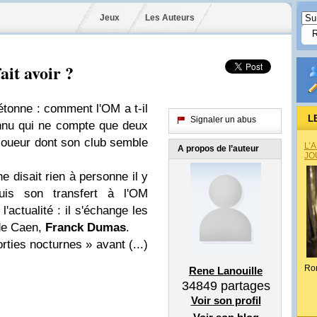
Jeux
Les Auteurs
ait avoir ?
étonne : comment l'OM a t-il
L
Signaler un abus
nnu qui ne compte que deux
joueur dont son club semble
L’
A propos de l’auteur
JO
e disait rien à personne il y
uis son transfert à l'OM
l'actualité : il s'échange les
 de Caen,
Franck Dumas
.
ties nocturnes » avant (...)
Ro
Rene Lanouille
34849
partages
Voir son profil