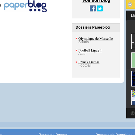
Voir son blog
e
L
Dossiers Paperblog
Olympique de Marseille
Sports
Football Ligue 1
Actu
Franck Dumas
Football