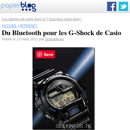
Les articles de votre blog ici ? Inscrivez votre blog !
ACCUEIL
›
INTERNET
Du Bluetooth pour les G-Shock de Casio
Publié le 23 mars 2011 par
Granddiego
Save