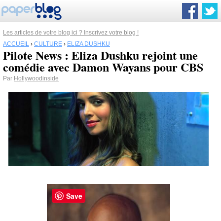
Les articles de votre blog ici ? Inscrivez votre blog !
ACCUEIL
›
CULTURE
›
ELIZA DUSHKU
Pilote News : Eliza Dushku rejoint une
comédie avec Damon Wayans pour CBS
Par
Hollywoodinside
Save