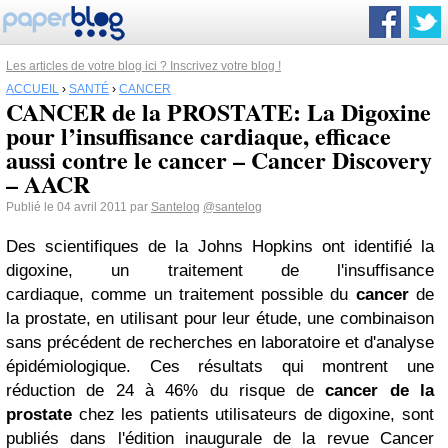
Les articles de votre blog ici ? Inscrivez votre blog !
ACCUEIL
›
SANTÉ
›
CANCER
CANCER de la PROSTATE: La Digoxine
pour l’insuffisance cardiaque, efficace
aussi contre le cancer – Cancer Discovery
– AACR
Publié le 04 avril 2011 par
Santelog
@santelog
Des scientifiques de la Johns Hopkins ont identifié la
digoxine, un traitement de l'insuffisance
cardiaque, comme un traitement possible du
cancer
de
la prostate, en utilisant pour leur étude, une combinaison
sans précédent de recherches en laboratoire et d'analyse
épidémiologique. Ces résultats qui montrent une
réduction de 24 à 46% du risque de
cancer de la
prostate
chez les patients utilisateurs de digoxine, sont
publiés dans l'édition inaugurale de la revue Cancer