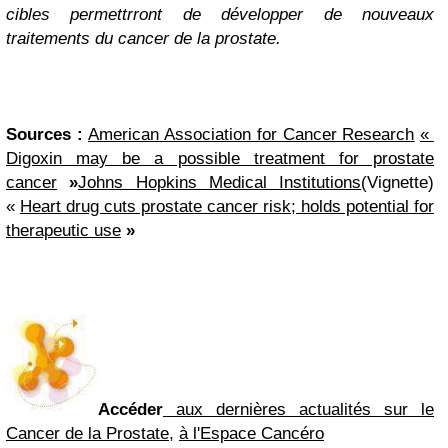
cibles permettrront de développer de nouveaux
traitements du cancer de la prostate.
Sources :
American Association for Cancer Research
«
Digoxin may be a possible treatment for prostate
cancer
»
Johns Hopkins Medical Institutions
(Vignette)
«
Heart drug cuts prostate cancer risk; holds potential for
therapeutic use
»
Accéder
aux dernières actualités sur le
Cancer de la Prostate
,
à l'Espace Cancéro