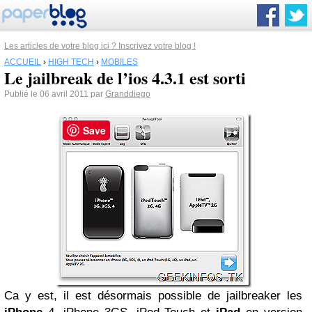
Les articles de votre blog ici ? Inscrivez votre blog !
ACCUEIL
›
HIGH TECH
›
MOBILES
Le jailbreak de l’ios 4.3.1 est sorti
Publié le 06 avril 2011 par
Granddiego
Save
Ca y est, il est désormais possible de jailbreaker les