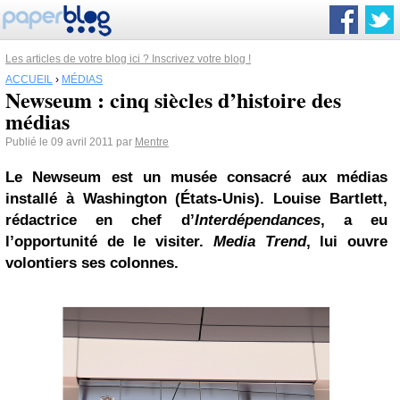
Les articles de votre blog ici ? Inscrivez votre blog !
ACCUEIL
›
MÉDIAS
Newseum : cinq siècles d’histoire des
médias
Publié le 09 avril 2011 par
Mentre
Le Newseum est un musée consacré aux médias
installé à
Washington
(États-Unis). Louise Bartlett,
rédactrice en chef d’
Interdépendances
, a eu
l’opportunité de le visiter.
Media Trend
, lui ouvre
volontiers ses colonnes.