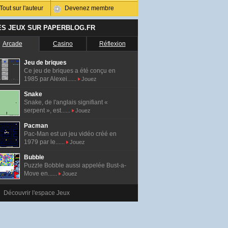
Tout sur l'auteur
Devenez membre
ES JEUX SUR PAPERBLOG.FR
Arcade
Casino
Réflexion
Jeu de briques
Ce jeu de briques a été conçu en
1985 par Alexei......
Jouez
Snake
Snake, de l'anglais signifiant «
serpent », est......
Jouez
Pacman
Pac-Man est un jeu vidéo créé en
1979 par le......
Jouez
Bubble
Puzzle Bobble aussi appelée Bust-a-
Move en......
Jouez
Découvrir l'espace Jeux