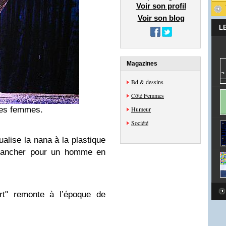
Voir son profil
Voir son blog
L
Magazines
Bd & dessins
Côté Femmes
e les femmes.
Humeur
Société
ualise la nana à la plastique
éhancher pour un homme en
art" remonte à l’époque de