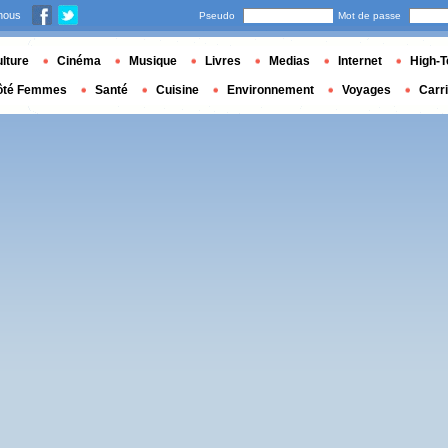
nous
Pseudo
Mot de passe
lture
Cinéma
Musique
Livres
Medias
Internet
High-T
ôté Femmes
Santé
Cuisine
Environnement
Voyages
Carr