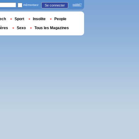
mémorisez
oublié?
Se connecter
ech
Sport
Insolite
People
ières
Sexo
Tous les Magazines