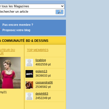
Pas encore membre ?
Proposez votre blog
A COMMUNAUTÉ BD & DESSINS
AUTEUR DU
TOP MEMBRES
UR
lizablog
4002559 pt
golem13
3639033 pt
cassandra06
2536582 pt
my21
delph663
2452249 pt