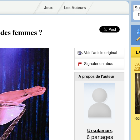
Jeux
Les Auteurs
e des femmes ?
L
Voir l'article original
Signaler un abus
L’
JO
A propos de l’auteur
Ro
Ursulamars
6
partages