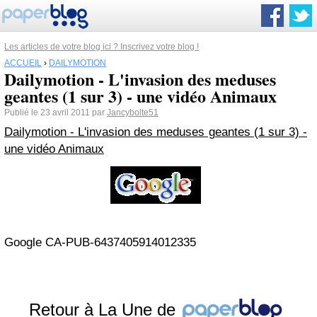
Les articles de votre blog ici ? Inscrivez votre blog !
ACCUEIL
›
DAILYMOTION
Dailymotion - L'invasion des meduses
geantes (1 sur 3) - une vidéo Animaux
Publié le 23 avril 2011 par
Jancybolte51
Dailymotion - L'invasion des meduses geantes (1 sur 3) -
une vidéo Animaux
Google CA-PUB-6437405914012335
Retour à La Une de