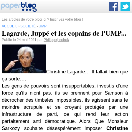
Les articles de votre blog ici ? Inscrivez votre blog !
ACCUEIL
›
SOCIÉTÉ
›
UMP
Lagarde, Juppé et les copains de l'UMP...
Publié le 24 mai 2011 par
Philippejandrok
Christine Lagarde… Il fallait bien que
ça sorte….
Les gens de pouvoirs sont insupportables, investis d’une
force qu’ils n’ont pas, ils se prennent pour Samson à
décrocher des timbales impossibles, ils agissent sans le
moindre scrupule et se croyant protégés par une
infrastructure de parti, ce qui rend leur action
parfaitement anti démocratique. Alors Que Monsieur
Sarkozy souhaite désespérément imposer
Christine