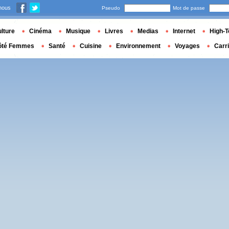
nous
Pseudo
Mot de passe
lture
Cinéma
Musique
Livres
Medias
Internet
High-T
ôté Femmes
Santé
Cuisine
Environnement
Voyages
Carr