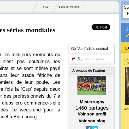
Jeux
Les Auteurs
s séries mondiales
L
Voir l'article original
ur les meilleurs moments du
Signaler un abus
L’
 n’est pas coutumes les
JO
points et se sont même payé
A propos de l’auteur
dans leur stade fétiche de
emiers de leur poule. Les
e fois la ‘Cup’ depuis deux
er des professionnels du 7 à
Misterrugby
s clubs pro commence-t-elle
1460
partages
 dès ce week-end pour la
Ro
Voir son profil
onnel à Édimbourg.
Voir son blog