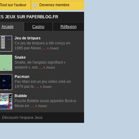
Tout sur l'auteur
Devenez membre
ES JEUX SUR PAPERBLOG.FR
Arcade
Casino
Réflexion
Jeu de briques
Ce jeu de briques a été conçu en
1985 par Alexei......
Jouez
Snake
Snake, de l'anglais signifiant «
serpent », est......
Jouez
Pacman
Pac-Man est un jeu vidéo créé en
1979 par le......
Jouez
Bubble
Puzzle Bobble aussi appelée Bust-a-
Move en......
Jouez
Découvrir l'espace Jeux