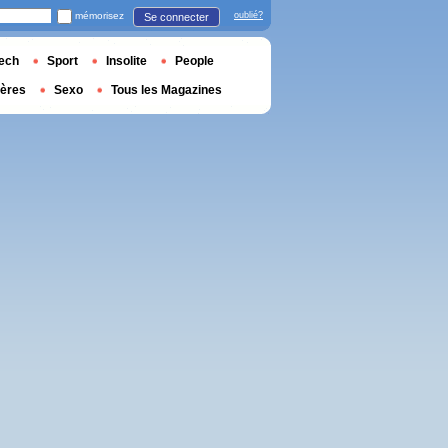
mémorisez
oublié?
Se connecter
ech
Sport
Insolite
People
ières
Sexo
Tous les Magazines