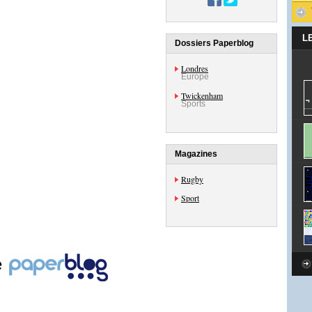
L
Dossiers Paperblog
Londres
Europe
Twickenham
Sports
Magazines
Rugby
Sport
e