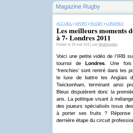
Magazine Rugby
ACCUEIL
›
SPORT
›
RUGBY
›
LONDRES
Les meilleurs moments de
à 7- Londres 2011
Publié le 29 mai 2011 par
Misterrugby
Voici une petite vidéo de l’IRB s
tournoi de
Londres
. Une fois
‘frenchies’ sont rentré dans les 
le luxe de battre les Anglais 
Twickenham, terminant ainsi pr
Bleus disputèrent donc la premièr
ans. La politique visant à mélang
des joueurs spécialisés issus de
à porter ses fruits ? Réponse
dernière étape du circuit professi