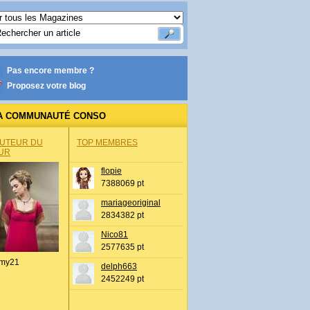
Pas encore membre ?
Proposez votre blog
A COMMUNAUTÉ CONSO
AUTEUR DU
TOP MEMBRES
UR
flopie
7388069 pt
mariageoriginal
2834382 pt
Nico81
2577635 pt
my21
delph663
2452249 pt