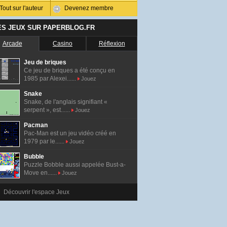
Tout sur l'auteur
Devenez membre
ES JEUX SUR PAPERBLOG.FR
Arcade
Casino
Réflexion
Jeu de briques
Ce jeu de briques a été conçu en
1985 par Alexei......
Jouez
Snake
Snake, de l'anglais signifiant «
serpent », est......
Jouez
Pacman
Pac-Man est un jeu vidéo créé en
1979 par le......
Jouez
Bubble
Puzzle Bobble aussi appelée Bust-a-
Move en......
Jouez
Découvrir l'espace Jeux