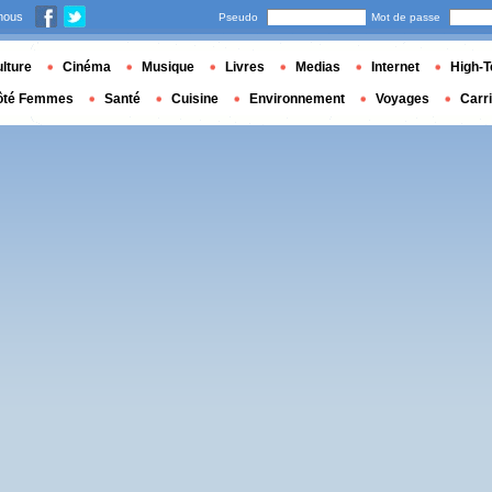
nous
Pseudo
Mot de passe
lture
Cinéma
Musique
Livres
Medias
Internet
High-T
ôté Femmes
Santé
Cuisine
Environnement
Voyages
Carr