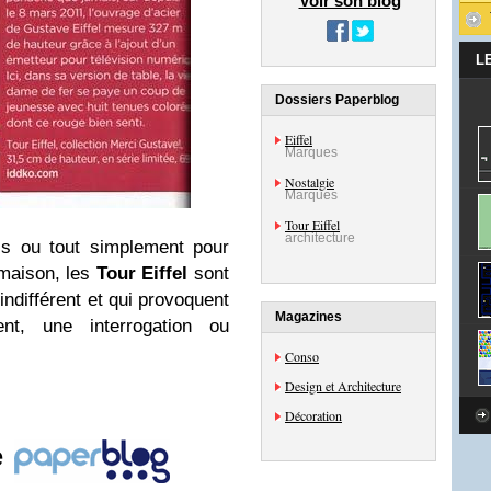
Voir son blog
L
Dossiers Paperblog
Eiffel
Marques
Nostalgie
Marques
Tour Eiffel
architecture
is ou tout simplement pour
 maison, les
Tour Eiffel
sont
indifférent et qui provoquent
Magazines
ent, une interrogation ou
Conso
Design et Architecture
Décoration
e