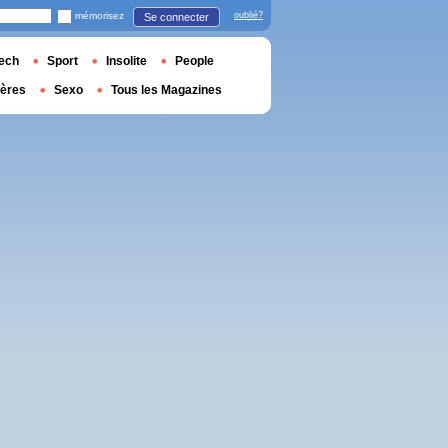
mémorisez
oublié?
Se connecter
ech
Sport
Insolite
People
ières
Sexo
Tous les Magazines