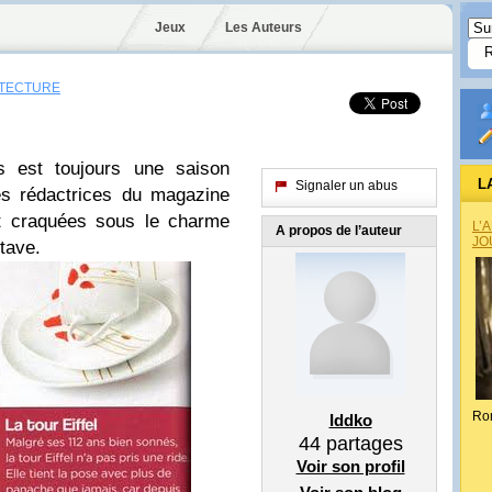
Jeux
Les Auteurs
ITECTURE
s est toujours une saison
L
Signaler un abus
es rédactrices du magazine
craquées sous le charme
L’
A propos de l’auteur
JO
tave.
Ro
Iddko
44
partages
Voir son profil