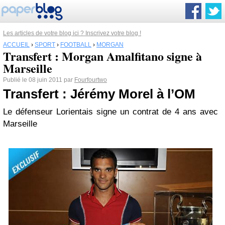
Les articles de votre blog ici ? Inscrivez votre blog !
ACCUEIL
›
SPORT
›
FOOTBALL
›
MORGAN
Transfert : Morgan Amalfitano signe à
Marseille
Publié le 08 juin 2011 par
Fourfourtwo
Transfert : Jérémy Morel à l’OM
Le défenseur Lorientais signe un contrat de 4 ans avec
Marseille