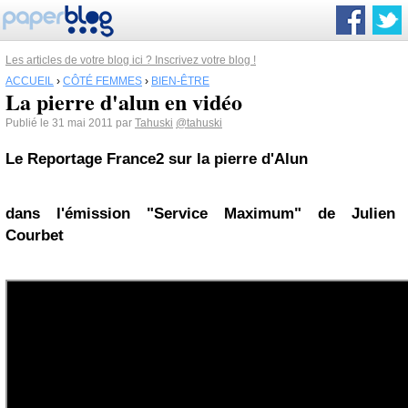
Les articles de votre blog ici ? Inscrivez votre blog !
ACCUEIL
›
CÔTÉ FEMMES
›
BIEN-ÊTRE
La pierre d'alun en vidéo
Publié le 31 mai 2011 par
Tahuski
@tahuski
Le Reportage France2 sur la pierre d'Alun
dans l'émission "Service Maximum" de
Julien
Courbet