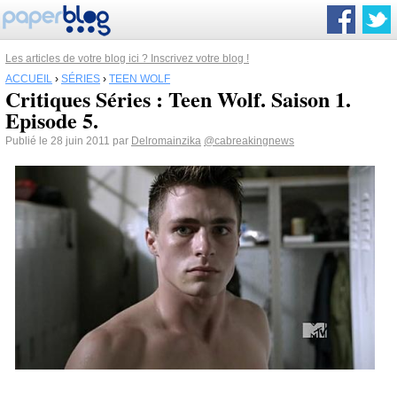
Les articles de votre blog ici ? Inscrivez votre blog !
ACCUEIL
›
SÉRIES
›
TEEN WOLF
Critiques Séries : Teen Wolf. Saison 1.
Episode 5.
Publié le 28 juin 2011 par
Delromainzika
@cabreakingnews