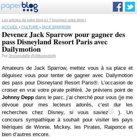
Les articles de votre blog ici ? Inscrivez votre blog !
ACCUEIL
›
CULTURE
›
JACK SPARROW
Devenez Jack Sparrow pour gagner des
pass Disneyland Resort Paris avec
Dailymotion
Par
3moopydelfy
@3Moopydelfy
Amateurs de Jack Sparrow, mettez vous à sa place et
déguisez vous pour tenter de gagner avec Dailymotion
des pass pour Disneyland Resort Paris®. L’occasion de
croiser en vrai votre pirate préféré. Je préviens point de
Johnny Depp
dans le parc, j’ai cherché pour vous (je me
dévoue pour mes lecteurs adorés, c’est dur les
recherches chez Disney, si vous saviez
). Un
concours sympathique à souhait pour visiter les pays
féériques de Winnie, Mickey, les Pirates, Raiponce et
bien d’autres encore.