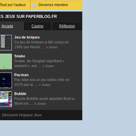
Tout sur l'auteur
Devenez membre
ES JEUX SUR PAPERBLOG.FR
Arcade
Casino
Réflexion
Jeu de briques
Ce jeu de briques a été conçu en
1985 par Alexei......
Jouez
Snake
Snake, de l'anglais signifiant «
serpent », est......
Jouez
Pacman
Pac-Man est un jeu vidéo créé en
1979 par le......
Jouez
Bubble
Puzzle Bobble aussi appelée Bust-a-
Move en......
Jouez
Découvrir l'espace Jeux