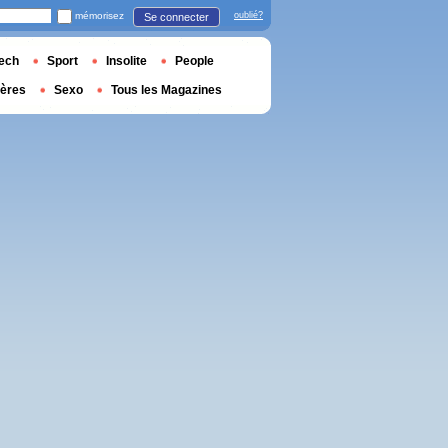
mémorisez
oublié?
Se connecter
ech
Sport
Insolite
People
ières
Sexo
Tous les Magazines