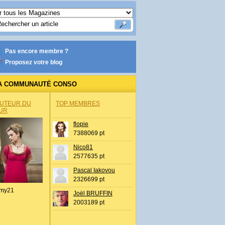
Pas encore membre ?
Proposez votre blog
A COMMUNAUTÉ CONSO
AUTEUR DU
TOP MEMBRES
UR
flopie
7388069 pt
Nico81
2577635 pt
Pascal Iakovou
2326699 pt
my21
Joël BRUFFIN
2003189 pt