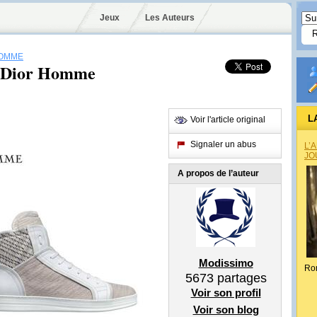
Jeux
Les Auteurs
HOMME
de Dior Homme
L
Voir l'article original
Signaler un abus
L’
JO
A propos de l’auteur
Modissimo
Ro
5673
partages
Voir son profil
Voir son blog