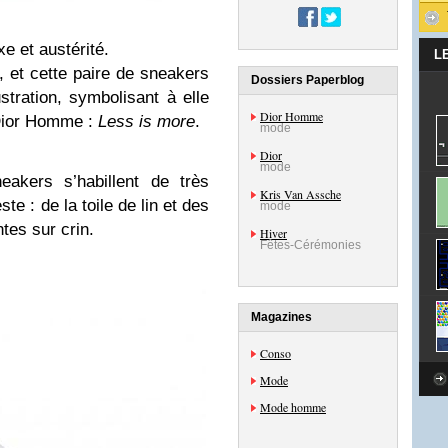
e et austérité.
L
r, et cette paire de sneakers
Dossiers Paperblog
ustration, symbolisant à elle
Dior Homme
Dior Homme :
Less is more
.
mode
Dior
mode
akers s’habillent de très
Kris Van Assche
e : de la toile de lin et des
mode
tes sur crin.
Hiver
Fêtes-Cérémonies
Magazines
Conso
Mode
Mode homme