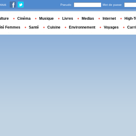
nous
Pseudo
Mot de passe
lture
Cinéma
Musique
Livres
Medias
Internet
High-T
ôté Femmes
Santé
Cuisine
Environnement
Voyages
Carr