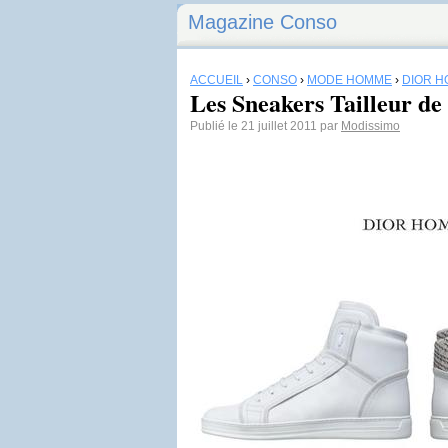
Magazine Conso
ACCUEIL
›
CONSO
›
MODE HOMME
›
DIOR 
Les Sneakers Tailleur 
Publié le 21 juillet 2011 par
Modissimo