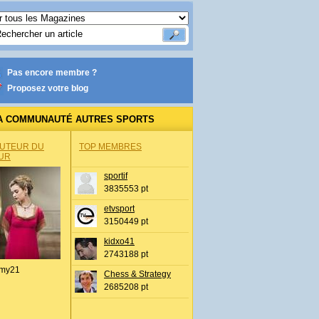
Pas encore membre ?
Proposez votre blog
A COMMUNAUTÉ AUTRES SPORTS
AUTEUR DU
TOP MEMBRES
UR
sportif
3835553 pt
etvsport
3150449 pt
kidxo41
2743188 pt
my21
Chess & Strategy
2685208 pt