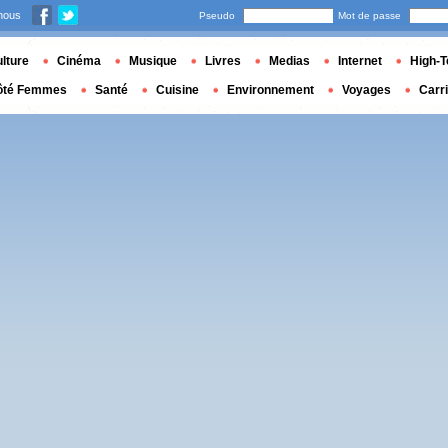
nous
Pseudo
Mot de passe
lture
Cinéma
Musique
Livres
Medias
Internet
High-T
ôté Femmes
Santé
Cuisine
Environnement
Voyages
Carr