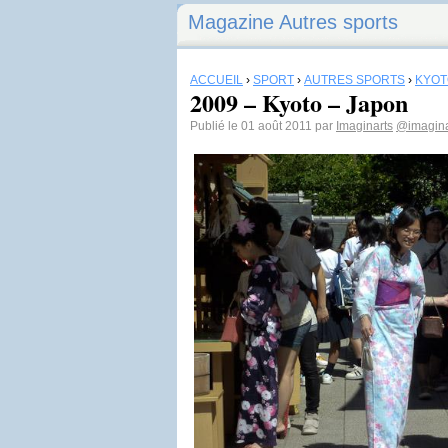
Magazine Autres sports
ACCUEIL
›
SPORT
›
AUTRES SPORTS
›
KYOT
2009 – Kyoto – Japon
Publié le 01 août 2011 par
Imaginarts
@imagina