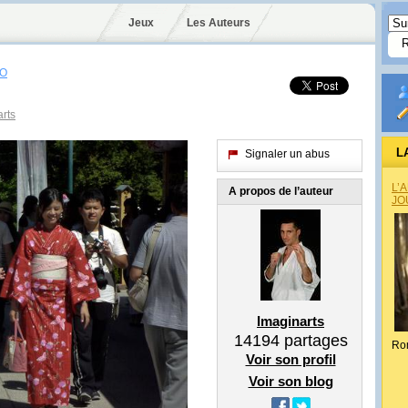
Jeux
Les Auteurs
O
rts
L
Signaler un abus
L’
A propos de l’auteur
JO
Imaginarts
14194
partages
Ro
Voir son profil
Voir son blog