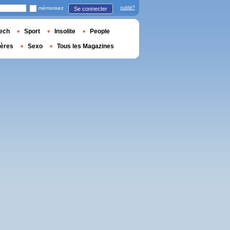
mémorisez
oublié?
Se connecter
ech
Sport
Insolite
People
ières
Sexo
Tous les Magazines