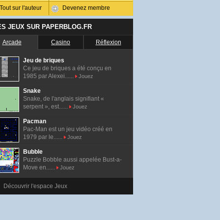
Tout sur l'auteur
Devenez membre
ES JEUX SUR PAPERBLOG.FR
Arcade
Casino
Réflexion
Jeu de briques
Ce jeu de briques a été conçu en
1985 par Alexei......
Jouez
Snake
Snake, de l'anglais signifiant «
serpent », est......
Jouez
Pacman
Pac-Man est un jeu vidéo créé en
1979 par le......
Jouez
Bubble
Puzzle Bobble aussi appelée Bust-a-
Move en......
Jouez
Découvrir l'espace Jeux