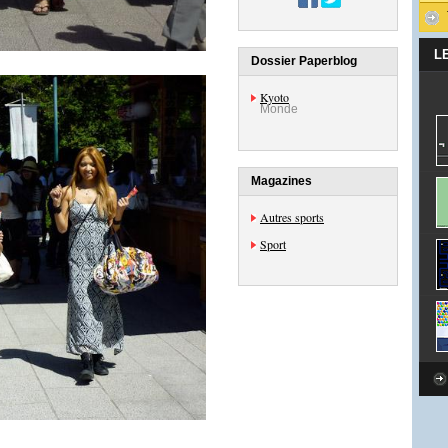
L
Dossier Paperblog
Kyoto
Monde
Magazines
Autres sports
Sport