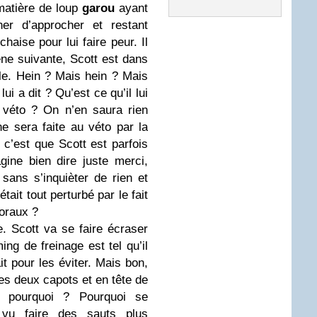
matière de loup
garou
ayant
er d’approcher et restant
haise pour lui faire peur. Il
ne suivante, Scott est dans
e. Hein ? Mais hein ? Mais
ui a dit ? Qu’est ce qu’il lui
 véto ? On n’en saura rien
e sera faite au véto par la
, c’est que Scott est parfois
gine bien dire juste merci,
 sans s’inquièter de rien et
tait tout perturbé par le fait
toraux ?
. Scott va se faire écraser
ing de freinage est tel qu’il
it pour les éviter. Mais bon,
les deux capots et en tête de
s pourquoi ? Pourquoi se
 vu faire des sauts plus