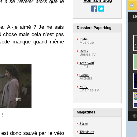
Voir son blog
t à se révéler alors que le
L
de. Ai-je aimé ? Je ne sais
Dossiers Paperblog
d chose mais cela n’est pas
Lydia
épisode manque quand même
Musique
Derek
Séries TV
Teen Wolf
Films
Garou
Acteurs
MTV
Chaînes TV
Magazines
 !
Séries
Télévision
 est donc sauvé par le véto