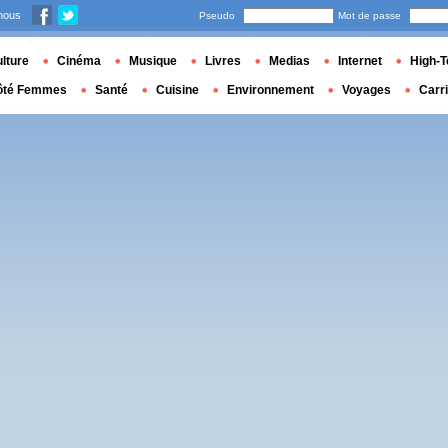
nous
Pseudo
Mot de passe
lture
Cinéma
Musique
Livres
Medias
Internet
High-T
ôté Femmes
Santé
Cuisine
Environnement
Voyages
Carr