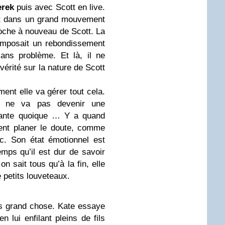
erek
puis avec Scott en live.
ait dans un grand mouvement
proche à nouveau de Scott. La
imposait un rebondissement
ans problème. Et là, il ne
 vérité sur la nature de Scott
ment elle va gérer tout cela.
e ne va pas devenir une
ante quoique … Y a quand
ent planer le doute, comme
arc. Son état émotionnel est
emps qu’il est dur de savoir
n sait tous qu’à la fin, elle
e petits louveteaux.
s grand chose. Kate essaye
 lui enfilant pleins de fils