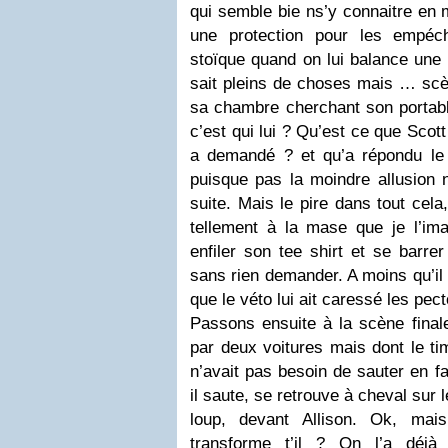
qui semble bie ns’y connaitre en 
une protection pour les empéch
stoïque quand on lui balance une c
sait pleins de choses mais … scè
sa chambre cherchant son portabl
c’est qui lui ? Qu’est ce que Scott l
a demandé ? et qu’a répondu le
puisque pas la moindre allusion n
suite. Mais le pire dans tout cela
tellement à la mase que je l’ima
enfiler son tee shirt et se barrer
sans rien demander. A moins qu’il é
que le véto lui ait caressé les pec
Passons ensuite à la scène finale
par deux voitures mais dont le tim
n’avait pas besoin de sauter en fa
il saute, se retrouve à cheval sur 
loup, devant Allison. Ok, mai
transforme t’il ? On l’a déjà