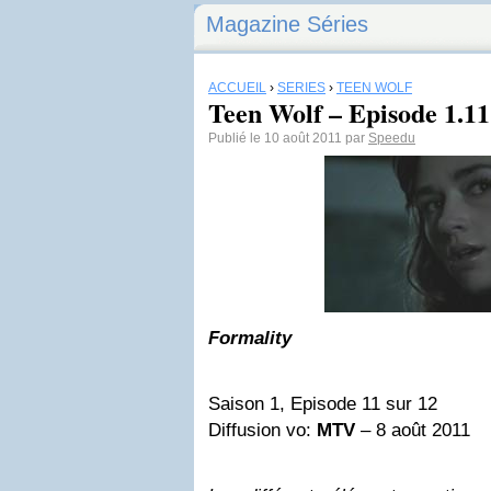
Magazine Séries
ACCUEIL
›
SÉRIES
›
TEEN WOLF
Teen Wolf – Episode 1.11
Publié le 10 août 2011 par
Speedu
Formality
Saison 1, Episode 11 sur 12
Diffusion vo:
MTV
– 8 août 2011