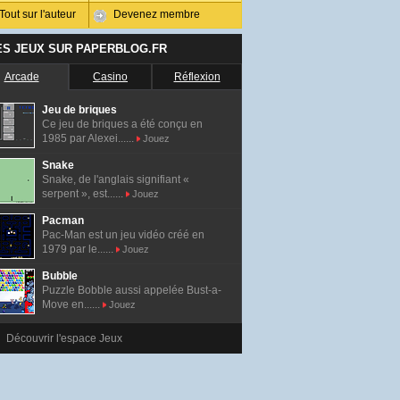
Tout sur l'auteur
Devenez membre
ES JEUX SUR PAPERBLOG.FR
Arcade
Casino
Réflexion
Jeu de briques
Ce jeu de briques a été conçu en
1985 par Alexei......
Jouez
Snake
Snake, de l'anglais signifiant «
serpent », est......
Jouez
Pacman
Pac-Man est un jeu vidéo créé en
1979 par le......
Jouez
Bubble
Puzzle Bobble aussi appelée Bust-a-
Move en......
Jouez
Découvrir l'espace Jeux