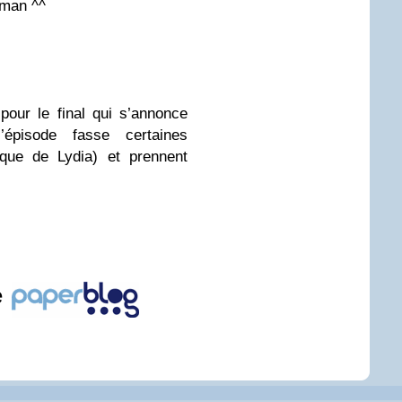
aman ^^
our le final qui s’annonce
épisode fasse certaines
aque de Lydia) et prennent
e