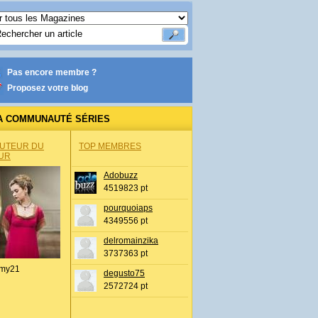
Pas encore membre ?
Proposez votre blog
A COMMUNAUTÉ SÉRIES
AUTEUR DU
TOP MEMBRES
UR
Adobuzz
4519823 pt
pourquoiaps
4349556 pt
delromainzika
3737363 pt
my21
degusto75
2572724 pt