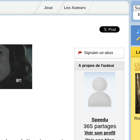
Jeux
Les Auteurs
L
Signaler un abus
L’
A propos de l’auteur
JO
Ro
Speedu
365
partages
Voir son profil