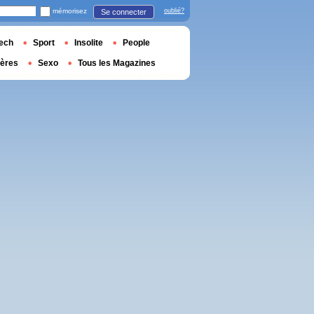
mémorisez
oublié?
Se connecter
ech
Sport
Insolite
People
ières
Sexo
Tous les Magazines