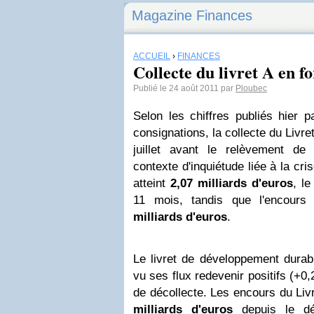
Magazine Finances
ACCUEIL
›
FINANCES
Collecte du livret A en fo
Publié le 24 août 2011 par
Ploubec
Selon les chiffres publiés hier 
consignations, la collecte du Livr
juillet avant le relèvement d
contexte d'inquiétude liée à la cris
atteint
2,07 milliards d'euros
, le
11 mois, tandis que l'encours
milliards d'euros
.
Le livret de développement durabl
vu ses flux redevenir positifs (+0
de décollecte. Les encours du Li
milliards d'euros
depuis le dé