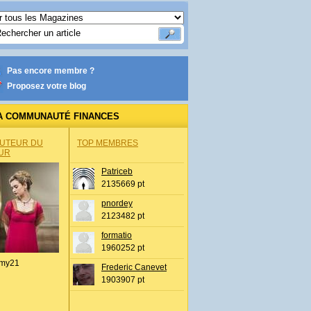
Pas encore membre ?
Proposez votre blog
A COMMUNAUTÉ FINANCES
AUTEUR DU
TOP MEMBRES
UR
Patriceb
2135669 pt
pnordey
2123482 pt
formatio
1960252 pt
my21
Frederic Canevet
1903907 pt