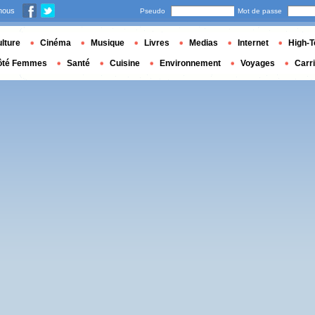
nous
Pseudo
Mot de passe
lture
Cinéma
Musique
Livres
Medias
Internet
High-T
ôté Femmes
Santé
Cuisine
Environnement
Voyages
Carr