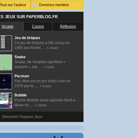
Tout sur l'auteur
Devenez membre
ES JEUX SUR PAPERBLOG.FR
Arcade
Casino
Réflexion
Jeu de briques
Ce jeu de briques a été conçu en
1985 par Alexei......
Jouez
Snake
Snake, de l'anglais signifiant «
serpent », est......
Jouez
Pacman
Pac-Man est un jeu vidéo créé en
1979 par le......
Jouez
Bubble
Puzzle Bobble aussi appelée Bust-a-
Move en......
Jouez
Découvrir l'espace Jeux