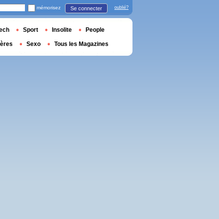
mémorisez
oublié?
Se connecter
ech
Sport
Insolite
People
ières
Sexo
Tous les Magazines