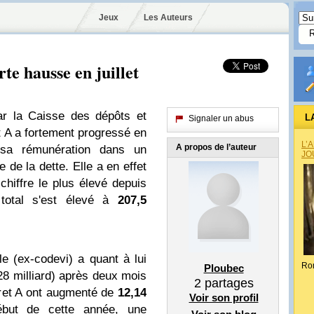
Jeux
Les Auteurs
rte hausse en juillet
par la Caisse des dépôts et
L
Signaler un abus
et A a fortement progressé en
L’
A propos de l’auteur
e sa rémunération dans un
JO
e de la dette. Elle a en effet
 chiffre le plus élevé depuis
 total s'est élevé à
207,5
e (ex-codevi) a quant à lui
Ro
Ploubec
,28 milliard) après deux mois
2
partages
vret A ont augmenté de
12,14
Voir son profil
but de cette année, une