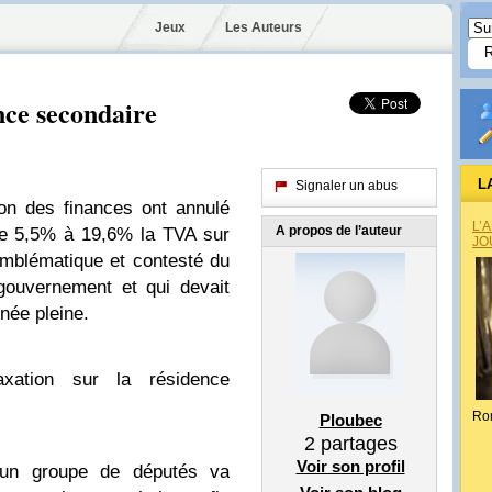
Jeux
Les Auteurs
nce secondaire
L
Signaler un abus
on des finances ont annulé
L’
A propos de l’auteur
de 5,5% à 19,6% la TVA sur
JO
emblématique et contesté du
 gouvernement et qui devait
née pleine.
axation sur la résidence
Ro
Ploubec
2
partages
Voir son profil
 un groupe de députés va