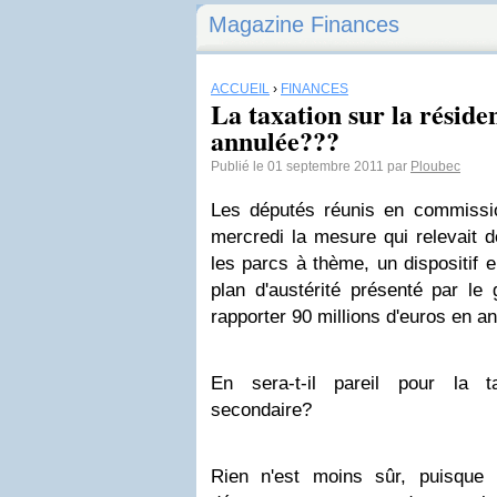
Magazine Finances
ACCUEIL
›
FINANCES
La taxation sur la réside
annulée???
Publié le 01 septembre 2011 par
Ploubec
Les députés réunis en commissi
mercredi la mesure qui relevait 
les parcs à thème, un dispositif 
plan d'austérité présenté par le
rapporter 90 millions d'euros en an
En sera-t-il pareil pour la t
secondaire?
Rien n'est moins sûr, puisque