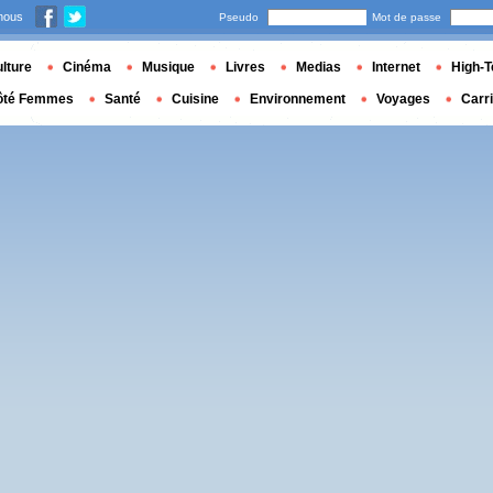
nous
Pseudo
Mot de passe
lture
Cinéma
Musique
Livres
Medias
Internet
High-T
ôté Femmes
Santé
Cuisine
Environnement
Voyages
Carr