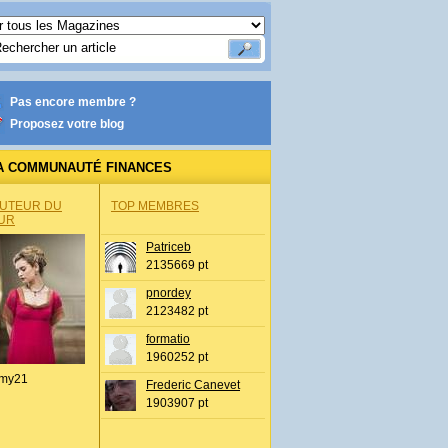
Pas encore membre ?
Proposez votre blog
A COMMUNAUTÉ FINANCES
AUTEUR DU
TOP MEMBRES
UR
Patriceb
2135669 pt
pnordey
2123482 pt
formatio
1960252 pt
my21
Frederic Canevet
1903907 pt