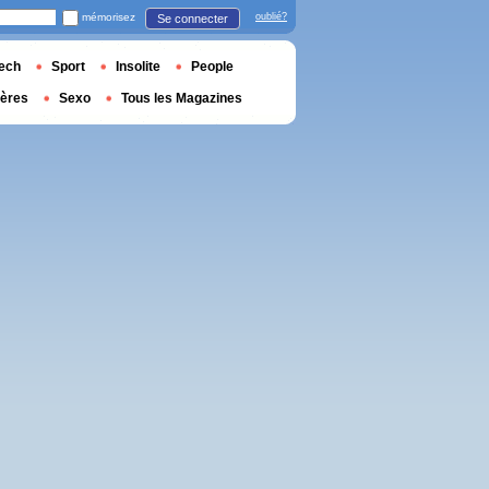
mémorisez
oublié?
Se connecter
ech
Sport
Insolite
People
ières
Sexo
Tous les Magazines