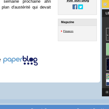
Voir son blog
semaine prochaine afin
plan d'austérité qui devait
L
Magazine
Finances
e