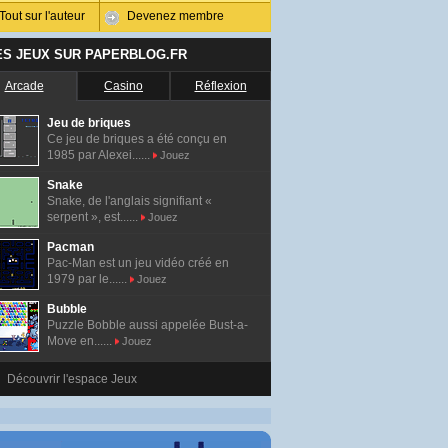
Tout sur l'auteur
Devenez membre
ES JEUX SUR PAPERBLOG.FR
Arcade
Casino
Réflexion
Jeu de briques
Ce jeu de briques a été conçu en
1985 par Alexei......
Jouez
Snake
Snake, de l'anglais signifiant «
serpent », est......
Jouez
Pacman
Pac-Man est un jeu vidéo créé en
1979 par le......
Jouez
Bubble
Puzzle Bobble aussi appelée Bust-a-
Move en......
Jouez
Découvrir l'espace Jeux