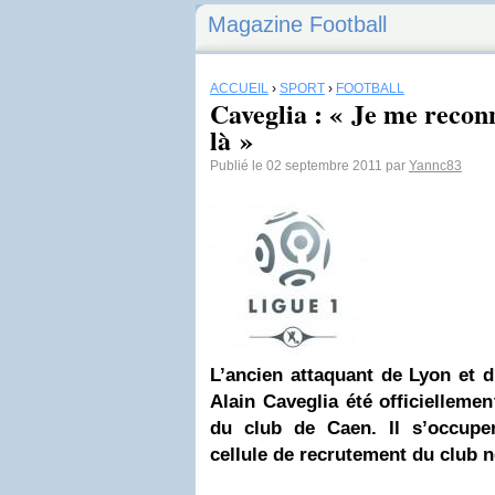
Magazine Football
ACCUEIL
›
SPORT
›
FOOTBALL
Caveglia : « Je me reconn
là »
Publié le 02 septembre 2011 par
Yannc83
L’ancien attaquant de Lyon et 
Alain Caveglia été officielleme
du club de Caen. Il s’occuper
cellule de recrutement du club 