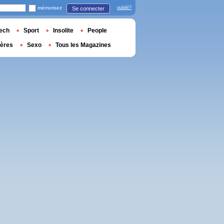
mémorisez
oublié?
Se connecter
ech
Sport
Insolite
People
ières
Sexo
Tous les Magazines