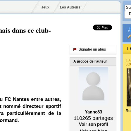
Jeux
Les Auteurs
ais dans ce club-
L
Signaler un abus
L’
A propos de l’auteur
JO
du FC Nantes entre autres,
nt nommé directeur sportif
Ro
Yannc83
a particulièrement de la
110265
partages
normand.
Voir son profil