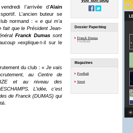
Voir son blog
 vendredi l’arrivée d’
Alain
sportif. L’ancien buteur se
L
 club normand : «
e qui m’a
Dossier Paperblog
e fait que le Président Jean-
Général
Franck Dumas
sont
Franck Dumas
Football
eaucoup »
explique-t-il sur le
Magazines
crutement du club : «
Je vais
Football
ecrutement, au Centre de
AIZE et au niveau des
Sport
DESCHAMPS. L’idée, c’est
ndes de Franck (DUMAS) qui
uté
.