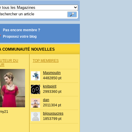
Pas encore membre ?
Proposez votre blog
A COMMUNAUTÉ NOUVELLES
AUTEUR DU
TOP MEMBRES
UR
Masmoulin
4482850 pt
knitspirit
2993360 pt
dan
2011304 pt
my21
bijouxsucres
1853799 pt