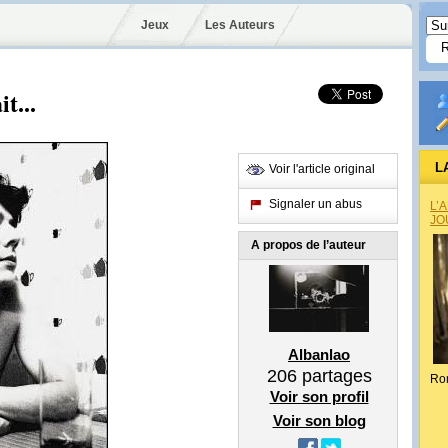
Jeux
Les Auteurs
t...
L
Voir l'article original
Signaler un abus
L’
JO
A propos de l’auteur
Albanlao
206
partages
Ro
Voir son profil
Voir son blog