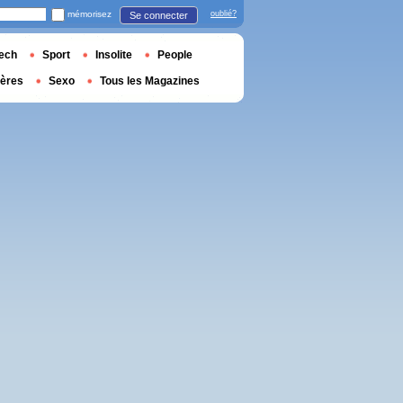
mémorisez
oublié?
Se connecter
ech
Sport
Insolite
People
ières
Sexo
Tous les Magazines