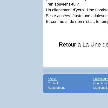
T'en souviens-tu ?
Un clignement d'yeux. Une florais
Seize années. Juste une adolesce
Et comme si de rien n'était, le tem
Retour à La Une d
Accueil
Présentati
Contact
Conditions
Recrutement
Mentions L