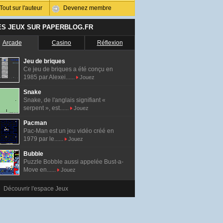
Tout sur l'auteur
Devenez membre
ES JEUX SUR PAPERBLOG.FR
Arcade
Casino
Réflexion
Jeu de briques
Ce jeu de briques a été conçu en
1985 par Alexei......
Jouez
Snake
Snake, de l'anglais signifiant «
serpent », est......
Jouez
Pacman
Pac-Man est un jeu vidéo créé en
1979 par le......
Jouez
Bubble
Puzzle Bobble aussi appelée Bust-a-
Move en......
Jouez
Découvrir l'espace Jeux