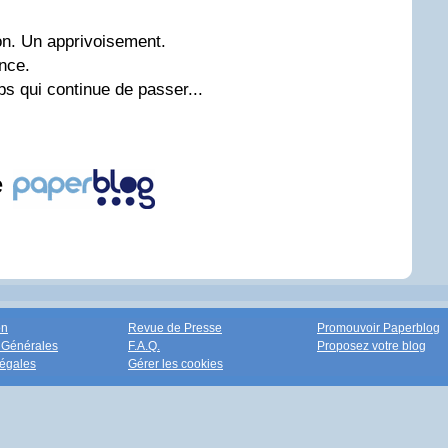
on. Un apprivoisement.
nce.
ps qui continue de passer...
e
on
Revue de Presse
Promouvoir Paperblog
 Générales
F.A.Q.
Proposez votre blog
égales
Gérer les cookies