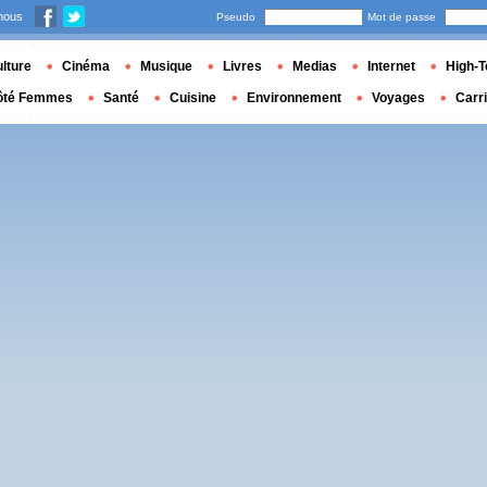
nous
Pseudo
Mot de passe
lture
Cinéma
Musique
Livres
Medias
Internet
High-T
ôté Femmes
Santé
Cuisine
Environnement
Voyages
Carr