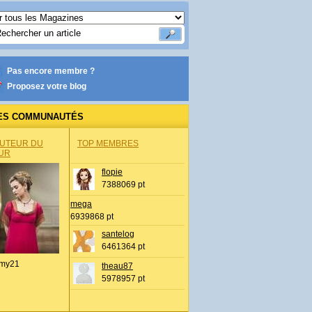
Pas encore membre ?
Proposez votre blog
ES COMMUNAUTÉS
AUTEUR DU
TOP MEMBRES
UR
flopie
7388069 pt
mega
6939868 pt
santelog
6461364 pt
my21
theau87
5978957 pt