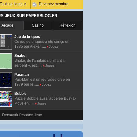
Tout sur l'auteur
Devenez membre
ES JEUX SUR PAPERBLOG.FR
Arcade
Casino
Réflexion
Jeu de briques
Ce jeu de briques a été conçu en
1985 par Alexei......
Jouez
Snake
Snake, de l'anglais signifiant «
serpent », est......
Jouez
Pacman
Pac-Man est un jeu vidéo créé en
1979 par le......
Jouez
Bubble
Puzzle Bobble aussi appelée Bust-a-
Move en......
Jouez
Découvrir l'espace Jeux