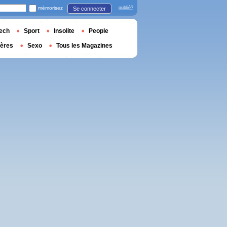
mémorisez
oublié?
Se connecter
ech
Sport
Insolite
People
ières
Sexo
Tous les Magazines