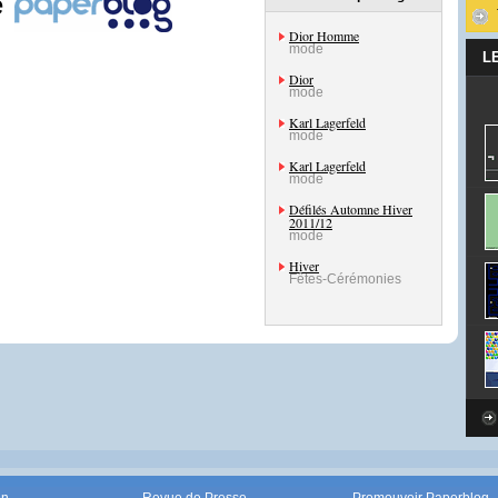
e
Dior Homme
mode
L
Dior
mode
Karl Lagerfeld
mode
Karl Lagerfeld
mode
Défilés Automne Hiver
2011/12
mode
Hiver
Fêtes-Cérémonies