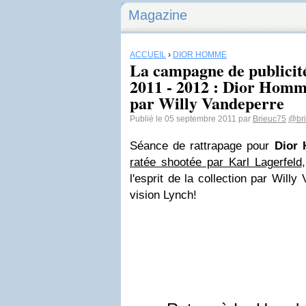
Magazine
ACCUEIL
›
DIOR HOMME
La campagne de publicit
2011 - 2012 : Dior Hom
par Willy Vandeperre
Publié le 05 septembre 2011 par
Brieuc75
@br
Séance de rattrapage pour
Dior
ratée shootée par Karl Lagerfeld
l'esprit de la collection par Will
vision Lynch!