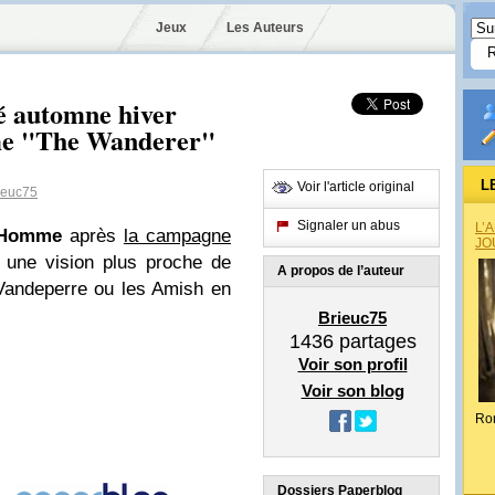
Jeux
Les Auteurs
é automne hiver
me "The Wanderer"
L
Voir l'article original
ieuc75
Signaler un abus
L’
Homme
après
la campagne
JO
, une vision plus proche de
A propos de l’auteur
y Vandeperre ou les Amish en
Brieuc75
1436
partages
Voir son profil
Voir son blog
Ro
Dossiers Paperblog