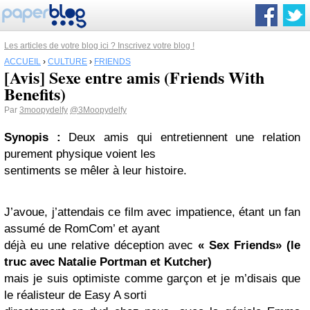
Les articles de votre blog ici ? Inscrivez votre blog !
ACCUEIL
›
CULTURE
›
FRIENDS
[Avis] Sexe entre amis (Friends With
Benefits)
Par
3moopydelfy
@3Moopydelfy
Synopis :
Deux amis qui entretiennent une relation
purement physique voient les
sentiments se mêler à leur histoire.
J’avoue, j’attendais ce film avec impatience, étant un fan
assumé de RomCom’ et ayant
déjà eu une relative déception avec
« Sex Friends» (le
truc avec
Natalie Portman
et Kutcher)
mais je suis optimiste comme garçon et je m’disais que
le réalisteur de Easy A sorti