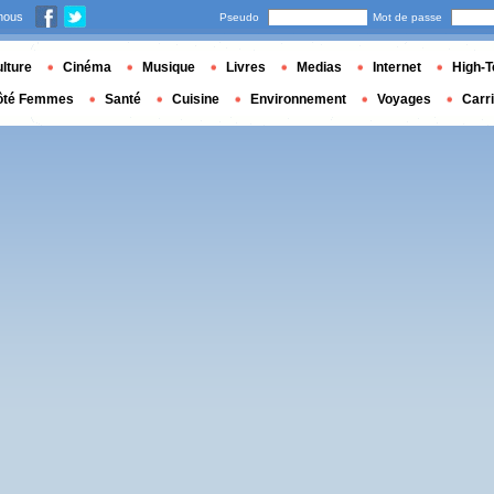
nous
Pseudo
Mot de passe
lture
Cinéma
Musique
Livres
Medias
Internet
High-T
ôté Femmes
Santé
Cuisine
Environnement
Voyages
Carr