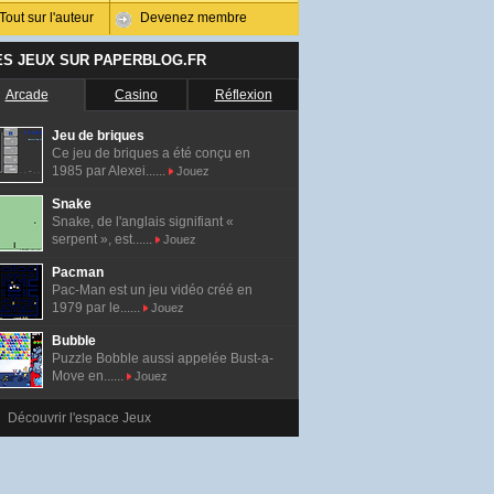
Tout sur l'auteur
Devenez membre
ES JEUX SUR PAPERBLOG.FR
Arcade
Casino
Réflexion
Jeu de briques
Ce jeu de briques a été conçu en
1985 par Alexei......
Jouez
Snake
Snake, de l'anglais signifiant «
serpent », est......
Jouez
Pacman
Pac-Man est un jeu vidéo créé en
1979 par le......
Jouez
Bubble
Puzzle Bobble aussi appelée Bust-a-
Move en......
Jouez
Découvrir l'espace Jeux