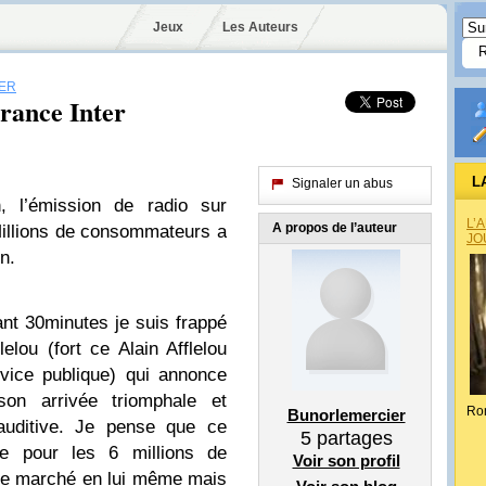
Jeux
Les Auteurs
TER
France Inter
L
Signaler un abus
n, l’émission de radio sur
L’
A propos de l’auteur
 Millions de consommateurs a
JO
n.
ant 30minutes je suis frappé
lelou (fort ce Alain Afflelou
rvice publique) qui annonce
on arrivée triomphale et
Ro
Bunorlemercier
auditive. Je pense que ce
5
partages
e pour les 6 millions de
Voir son profil
le marché en lui même mais