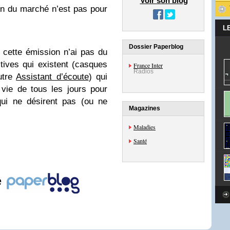
Voir son blog
on du marché n’est pas pour
L
Dossier Paperblog
e cette émission n’ai pas du
tives qui existent (casques
France Inter
Radios
utre
Assistant d’écoute
) qui
 vie de tous les jours pour
qui ne désirent pas (ou ne
Magazines
Maladies
Santé
e