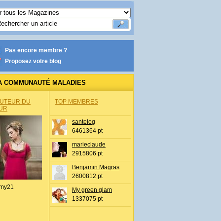
Pas encore membre ?
Proposez votre blog
A COMMUNAUTÉ MALADIES
AUTEUR DU
TOP MEMBRES
UR
santelog
6461364 pt
marieclaude
2915806 pt
Benjamin Magras
2600812 pt
my21
My green glam
1337075 pt