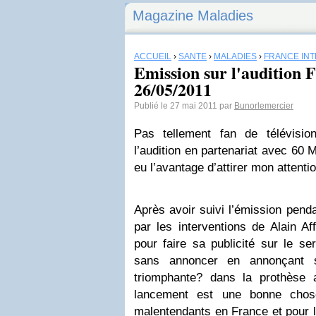
Magazine Maladies
ACCUEIL
›
SANTÉ
›
MALADIES
›
FRANCE IN
Emission sur l'audition 
26/05/2011
Publié le 27 mai 2011 par
Bunorlemercier
Pas tellement fan de télévisio
l’audition en partenariat avec 60
eu l’avantage d’attirer mon attentio
Après avoir suivi l’émission pend
par les interventions de Alain Aff
pour faire sa publicité sur le se
sans annoncer en annonçant s
triomphante? dans la prothèse 
lancement est une bonne chos
malentendants en France et pour 