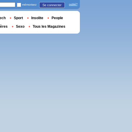
mémorisez
oublié?
Se connecter
ech
Sport
Insolite
People
ières
Sexo
Tous les Magazines